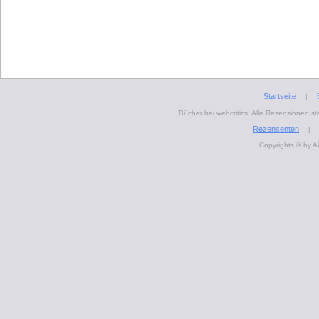
Startseite
|
Bücher bei webcritics: Alle Rezensionen 
Rezensenten
|
Copyrights © by A