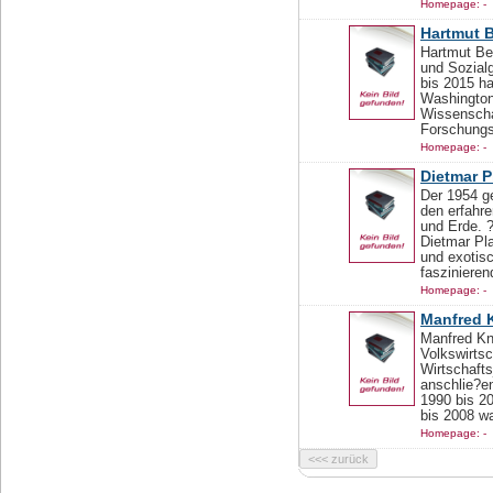
Homepage: -
Hartmut 
Hartmut Ber
und Sozialg
bis 2015 ha
Washington 
Wissenscha
Forschungsa
Homepage: -
Dietmar P
Der 1954 ge
den erfahr
und Erde. ?
Dietmar Pl
und exotis
faszinieren
Homepage: -
Manfred 
Manfred Kn
Volkswirts
Wirtschaft
anschlie?en
1990 bis 2
bis 2008 w
Homepage: -