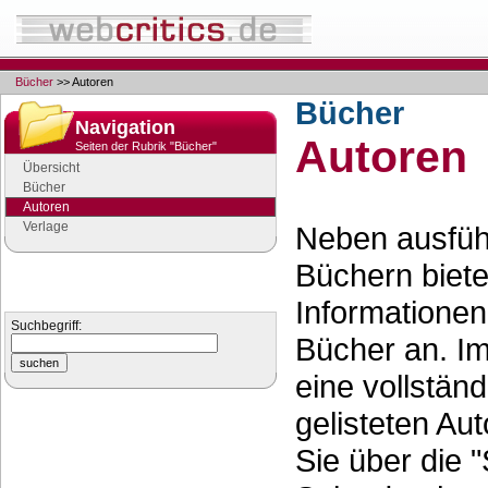
Bücher
>> Autoren
Bücher
Navigation
Autoren
Seiten der Rubrik "Bücher"
Übersicht
Bücher
Autoren
Verlage
Neben ausfüh
Büchern bieten
Suchen
Informationen
Suchen Sie nach Autoren
Suchbegriff:
Bücher an. Im
eine vollständ
gelisteten Au
Sie über die 