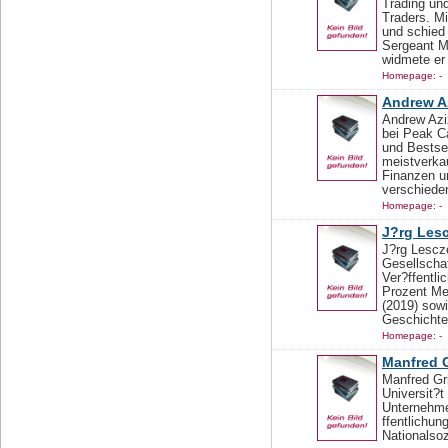
Trading und
Traders. M
und schied
Sergeant Ma
widmete er 
Homepage: -
Andrew A
Andrew Azi
bei Peak Ca
und Bestsel
meistverka
Finanzen u
verschieden
Homepage: -
J?rg Les
J?rg Lescze
Gesellscha
Ver?ffentli
Prozent Me
(2019) sow
Geschichte
Homepage: -
Manfred G
Manfred Gr
Universit?
Unternehme
ffentlichu
Nationalsoz