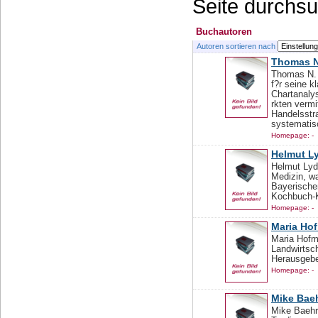
Seite durchs
Buchautoren
Autoren sortieren nach
Thomas N
Thomas N. 
f?r seine 
Chartanaly
rkten vermi
Handelsstr
systematisc
Homepage: -
Helmut Ly
Helmut Lydt
Medizin, w
Bayerische
Kochbuch-Kl
Homepage: -
Maria Ho
Maria Hofm
Landwirtsch
Herausgebe
Homepage: -
Mike Bae
Mike Baehr 