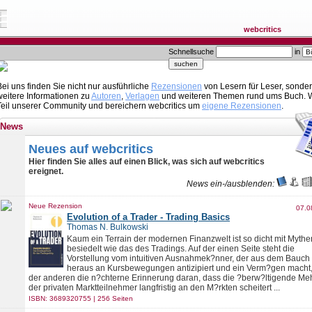
webcritics
Schnellsuche
in
Bei uns finden Sie nicht nur ausführliche
Rezensionen
von Lesern für Leser, sonde
weitere Informationen zu
Autoren
,
Verlagen
und weiteren Themen rund ums Buch. 
Teil unserer Community und bereichern webcritics um
eigene Rezensionen
.
News
Neues auf webcritics
Hier finden Sie alles auf einen Blick, was sich auf webcritics
ereignet.
News ein-/ausblenden:
Neue Rezension
07.0
Evolution of a Trader - Trading Basics
Thomas N. Bulkowski
Kaum ein Terrain der modernen Finanzwelt ist so dicht mit Mythe
besiedelt wie das des Tradings. Auf der einen Seite steht die
Vorstellung vom intuitiven Ausnahmek?nner, der aus dem Bauch
heraus an Kursbewegungen antizipiert und ein Verm?gen macht,
der anderen die n?chterne Erinnerung daran, dass die ?berw?ltigende Meh
der privaten Marktteilnehmer langfristig an den M?rkten scheitert ...
ISBN: 3689320755 | 256 Seiten