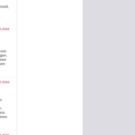
rzeit,
6.2026
 von
agen.
hren
ken
6.2026
en
n
nis
einen