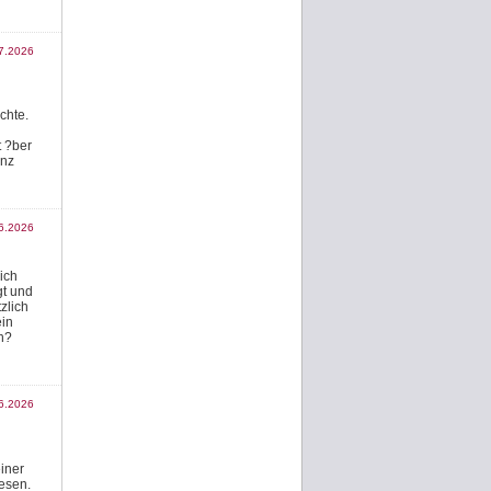
7.2026
chte.
t ?ber
anz
6.2026
ich
gt und
zlich
ein
h?
6.2026
iner
esen.