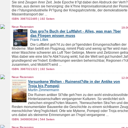
Sie sind Zeugen ihrer Zeit. Jede Epoche tr?gt dabei den Abdruck der Verh?
ltnisse, aus denen sie hervorging: die k?hne Improvisationskunst der Pionie
die r?stungsindustrielle Pr?gung der Kriegsjahrzehnte, der demokratisierte
Massentransport der ...
ISBN: 3987022485 | 192 Seiten
Neue Rezension
19.0
Das gro?e Buch der Luftfahrt - Alles, was man ?ber
das Fliegen wissen muss
Frank Littek
Die Luftfahrt geh?rt zu den pr?gendsten Errungenschaften der
Moderne: Man betritt ein Flugzeug, nimmt Platz und wenig sp?ter wird man
einer Maschine schwerer als Luft ?ber Gebirge, Meere und Zeitzonen getr
Was dabei wie eine blo?e Abk?rzung wirkt, hat die Welt seit gut hundert Ja
grundlegend ver?ndert: Entfernungen werden beherrschbar, Regionen r?c
zusammen, und Mobilit?t wird ...
ISBN: 3987021322 | 192 Seiten
Neue Rezension
12.0
Versunkene Welten - Ruinenst?dte in der Antike von
Troja bis Pompeji
Martin Zimmermann
Die Ruinen antiker St?dte geh?ren zu den wohl eindrucksvollst
Hinterlassenschaften vergangener Kulturen. So verdichtet sich
zwischen eingest?rzten Mauern, ?berwucherten Stra?en und de
Resten monumentaler Bauwerke die Geschichte zu einem sichtbaren Zeug
menschlicher Verg?nglichkeit. Orte wie Mykene, Pompeji oder Troja ersch
uns dabei als steinerne Erinnerungen an l?ngst vergangene ...
ISBN: 3406836194 | 544 Seiten
Neue Rezension