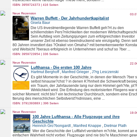
inzwischen keine randst?ndige These mehr, sondern ...
ISBN: 3959724373 | 416 Seiten
Neue Rezension
03.0
Warren Buffett - Der Jahrhundertkapitalist
Gisela Baur
Die US-Investmentlegende Warren Buffett geh?rt zu den
schillerndsten Pers?nlichkeiten der modernen Wirtschaftsgeschi
Sein Aufstieg vom Zeitungsjungen zum erfolgreichsten Investor
unserer Zeit ist ebenso beeindruckend wie einzigartig. Denn sei
80 Jahren investiert das ?Orakel von Omaha? mit bemerkenswerter Konst
und Weitsicht ?beraus erfolgreich in Unternehmen und schuf so ?ber ...
ISBN: 3959723954 | 336 Seiten
Neue Rezension
22.0
Lufthansa - Die ersten 100 Jahre
Hartmut Berghoff
,
Manfred Grieger
,
J?rg Lesczenski
Es gibt Momente in der Geschichte, in denen der Mensch ?ber s
selbst hinausw?chst ? in denen K?hnheit die Schwerkraft besie
ein Traum, der Jahrtausende lang nur dem Himmel geh?rte, pl?t
Wirklichkeit wird. Die Erfindung des motorisierten Fliegens war 
solcher Moment: nicht blo? ein technischer Durchbruch, sondern eine Ersc
tterung des menschlichen Selbstverst?ndnisses, eine ...
ISBN: 379139388X | 396 Seiten
Neue Rezension
19.0
100 Jahre Lufthansa - Alle Flugzeuge und ihre
Geschichte
Heinrich Gro?bongardt
,
Manfred Knappe
,
Dietmar Plath
Wer die Geschichte der Luftfahrt verstehen m?chte, kommt an e
einfachen Wahrheit nicht vorbei: Flugzeuge sind nie blo?e Maschinen gew