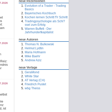
neue Rezensionen
7.2026
Evolution of a Trader - Trading
Basics
Bayerisches Kochbuch
Kochen lernen Schritt f?r Schritt
et
us
Tradingpsychologie als Schl?
t:
ssel zum Erfolg
hsen
Warren Buffett - Der
Jahrhundertkapitalist
neue Autoren
7.2026
Thomas N. Bulkowski
Helmut Lydtin
Maria Hofmann
n
Mike Baehr
Andrew Aziz
 Reiz:
?ndnis
neue Verlage
er
GeraMond
White Star
AT Verlag (CH)
7.2026
Friedrich Pustet
wbg Theiss
selbst
rie
enz
, ist