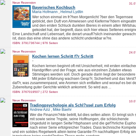
Neue Rezension
31.0
Bayerisches Kochbuch
Maria Hofmann
,
Helmut Lydtin
Wer schon einmal im fr?hen Morgenlicht ?ber den Tegernsee
geblickt, den Duft von Almwiesen und Kiefernw?ldern eingeatm
und den ersten Schluck dunklen Bieres in einem alten Wirtsha
gekostet hat, der begreift, dass sich hier etwas Seltenes ereigne
Eine Landschaft und Lebensart, die derart unaufl?slich ineinander gewac
ist, dass das eine ohne das andere schlicht undenkbar w?re.
ISBN: 3791736744 | 976 Seiten
Neue Rezension
24.0
Kochen lernen Schritt f?r Schritt
-
Kochen lernen beginnt oft mit Unsicherheit, mit ersten einfache
Handgriffen und der Frage, wie aus einzelnen Zutaten etwas
Stimmiges werden soll. Doch gerade darin liegt der besondere
Mit jeder Erfahrung wachsen Gesp?r, Sicherheit und das Verst
daf?r, was zusammenpasst, wie Aromen sich entfalten und worauf es bei d
Zubereitung guter Gerichte wirklich ankommt. So wird aus ...
ISBN: 3767019507 | 272 Seiten
Neue Rezension
10.0
Tradingpsychologie als Schl?ssel zum Erfolg
Andrew Aziz
,
Mike Baehr
Wer die Finanzm?rkte betritt, tut dies selten allein. Er bringt sich 
mit sowie seine ?ngste, seine Hoffnungen, die schleichende
Ungeduld in langen Seitw?rtsphasen und die gef?hrliche Eupho
nach einer Serie erfolgreicher Trades. Dass technische Kompet
und ein solides Regelwerk allein keine Garantie f?r nachhaltigen Erfolg sind