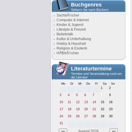
Buchgenres
Stöbern Sie nach Büchern
SachbÃ¼cher
Computer & Internet
Kinder & Jugend
Lifestyle & Freizeit
Belletristik
Kultur & Unterhaltung
Hobby & Haushalt
Religion & Esoterik
HÃ¶rbÃ¼cher
Literaturtermine
Termine und Veranstaltung rund um
die Literatur
Mo
Di
Mi
Do
Fr
Sa
So
1
2
3
4
5
6
7
8
9
10
11
12
13
14
15
16
17
18
19
20
21
22
23
24
25
26
27
28
29
30
31
August 2026