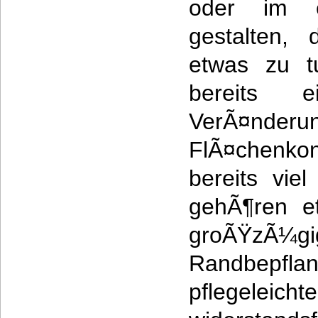
oder im 
gestalten,
etwas zu t
bereits 
VerÃ¤nderu
FlÃ¤chenk
bereits vie
gehÃ¶ren e
groÃŸzÃ¼gig
Randbe
pflege