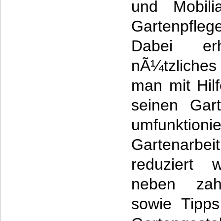
und Mobili
Gartenpfle
Dabei er
nÃ¼tzliche
man mit Hilf
seinen Gar
umfunktion
Gartenarbe
reduziert 
neben zahl
sowie Tipps