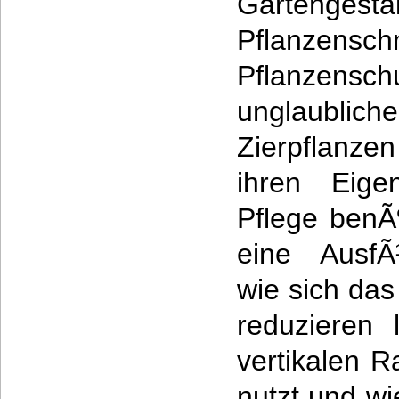
Garteng
Pflanzen
Pflanzensch
unglaublich
Zierpflanze
ihren Eige
Pflege benÃ
eine AusfÃ
wie sich da
reduzieren
vertikalen 
nutzt und w