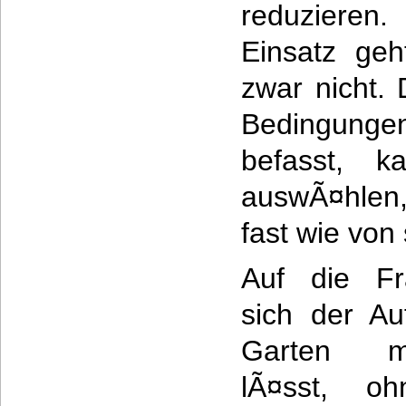
reduzieren
Einsatz ge
zwar nicht.
Bedingunge
befasst, k
auswÃ¤hlen
fast wie von
Auf die Fr
sich der A
Garten mi
lÃ¤sst, o