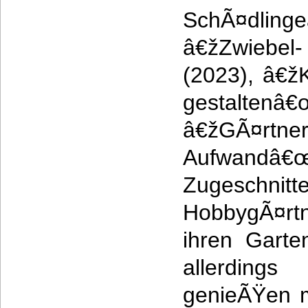
SchÃ¤dl
â€žZwiebel-
(2023), â€ž
gestalte
â€žGÃ¤r
Aufwan
Zugeschnitt
HobbygÃ¤rtn
ihren Garte
allerding
genieÃŸen m