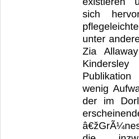
existieren
sich hervo
pflegeleicht
unter andere
Zia Allaway
Kindersley
Publikatio
wenig Aufwa
der im Dorl
erschein
â€žGrÃ¼ne
die inz