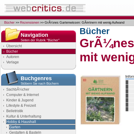
Bücher
>>
Rezensionen
>> GrÃ¼nes Gartenwissen: GÃ¤rtnern mit wenig Aufwand
Bücher
Navigation
GrÃ¼nes 
Seiten der Rubrik "Bücher"
Übersicht
Bücher
mit weni
Autoren
Verlage
Info
Buchgenres
Stöbern Sie nach Büchern
SachbÃ¼cher
Computer & Internet
Kinder & Jugend
Lifestyle & Freizeit
Belletristik
Kultur & Unterhaltung
Hobby & Haushalt
Garten
Gestalten & Basteln