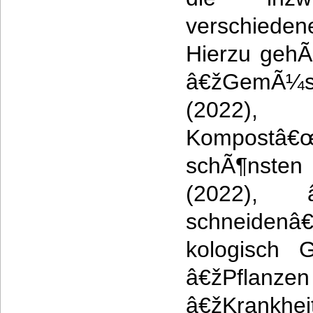
verschiede
Hierzu gehÃ
â€žGemÃ
(2022),
Kompostâ
schÃ¶nsten
(2022), â
schneiden
kologisch 
â€žPflanze
â€žKra