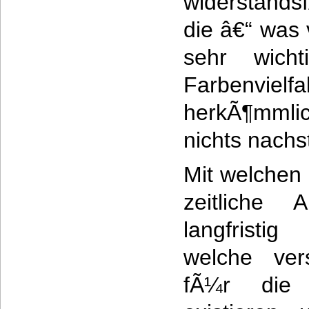
widerstands
die â€“ was
sehr wich
Farbenviel
herkÃ¶mmlic
nichts nach
Mit welchen
zeitliche
langfristi
welche ver
fÃ¼r die 