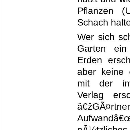
Pflanzen (U
Schach halt
Wer sich sc
Garten ein
Erden ersch
aber keine 
mit der im
Verlag ersc
â€žGÃ¤r
Aufwandâ
nÃ¼tzlich