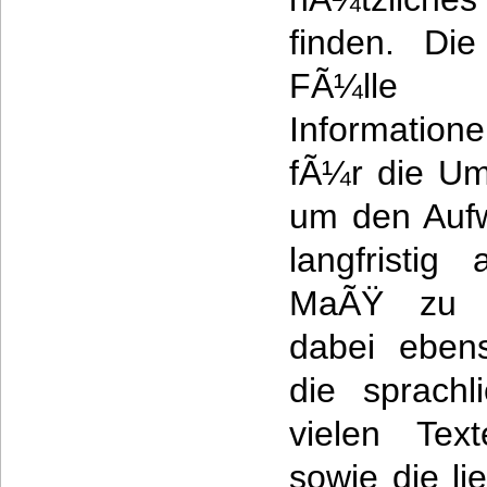
finden. Die
FÃ¼lle 
Information
fÃ¼r die Um
um den Auf
langfristig
MaÃŸ zu r
dabei eben
die sprachl
vielen Tex
sowie die li