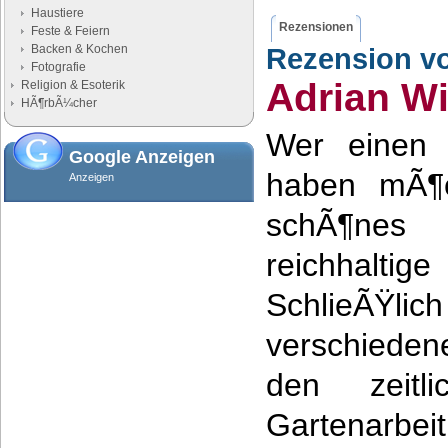
Haustiere
Rezensionen
Feste & Feiern
Backen & Kochen
Rezension v
Fotografie
Adrian Wi
Religion & Esoterik
HÃ¶rbÃ¼cher
Wer einen p
Google Anzeigen
haben mÃ¶c
Anzeigen
schÃ¶nes
reichhalti
SchlieÃŸ
verschieden
den zeitl
Gartenarbei