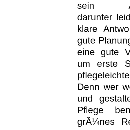
sein Au
darunter lei
klare Antwor
gute Planun
eine gute V
um erste S
pflegeleich
Denn wer we
und gestal
Pflege ben
grÃ¼nes Re