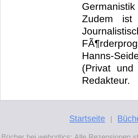
Germanist
Zudem ist 
Journalistis
FÃ¶rderpr
Hanns-Seide
(Privat und
Redakteur.
Startseite
Büch
|
Bücher bei webcritics: Alle Rezensionen 