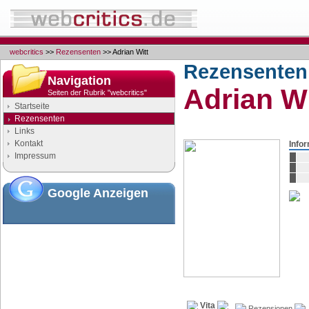
webcritics
>>
Rezensenten
>> Adrian Witt
Rezensenten
Navigation
Adrian Wi
Seiten der Rubrik "webcritics"
Startseite
Rezensenten
Links
Kontakt
Info
Impressum
Google Anzeigen
Vita
Rezensionen