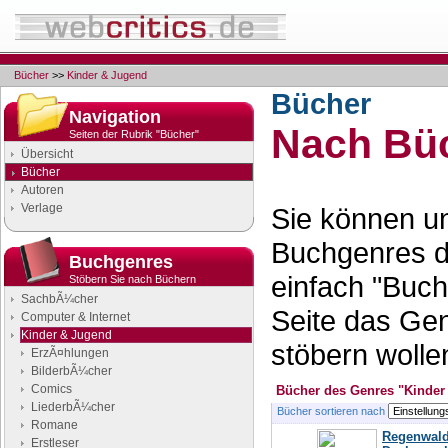
Bücher
>>
Kinder & Jugend
Bücher
Navigation
Nach Büc
Seiten der Rubrik "Bücher"
Übersicht
Bücher
Autoren
Verlage
Sie können un
Buchgenres d
Buchgenres
einfach "Buch
Stöbern Sie nach Büchern
SachbÃ¼cher
Seite das Ge
Computer & Internet
Kinder & Jugend
stöbern wolle
ErzÃ¤hlungen
BilderbÃ¼cher
Comics
Bücher des Genres "Kinder
LiederbÃ¼cher
Bücher sortieren nach
Romane
Regenwald 
Erstleser