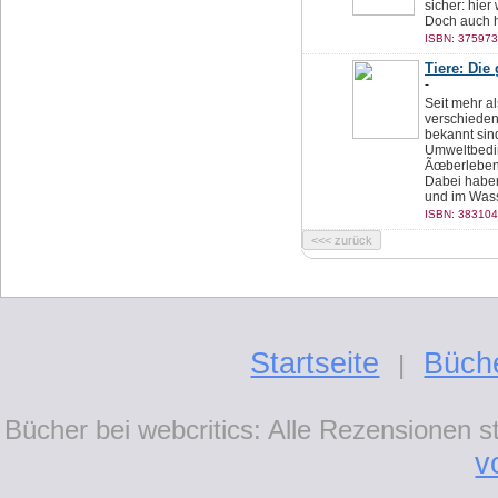
sicher: hier
Doch auch h
ISBN: 375973
Tiere: Die
-
Seit mehr al
verschieden
bekannt sin
Umweltbedi
Ãœberleben 
Dabei haben
und im Wasse
ISBN: 383104
Startseite
Büch
|
Bücher bei webcritics: Alle Rezensionen 
v