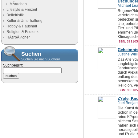
Dschungel
MÃ¤rchen
Michael Le
Lifestyle & Freizeit
Regenw?lder
Belletristik
verletzlich
bedecken si
Kultur & Unterhaltung
che, beherb
Hobby & Haushalt
Tier- und Pf
Religion & Esoterik
enormen Biod
Klimagesche
HÃ¶rbÃ¼cher
ISBN: 383105
Geheimniss
Suchen
Justine Willi
Suchen Sie nach Büchern
Das Alte ?g
langlebigst
Suchbegriff:
Jahrtausend
durch Alexan
entlang des
bemerkenswer
Religion, Ve
ISBN: 383105
Z?pfe, Kno
Joel Benjam
Die Kunst de
Schon in de
reine K?rpe
nlichem Satu
haben sich 
herausgebild
und f?r die 