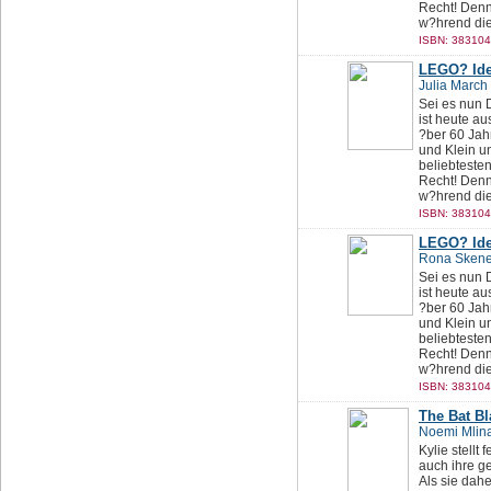
Recht! Denn
w?hrend die 
ISBN: 383104
LEGO? Ide
Julia March
Sei es nun 
ist heute a
?ber 60 Jah
und Klein u
beliebtesten
Recht! Denn
w?hrend die 
ISBN: 383104
LEGO? Ide
Rona Sken
Sei es nun 
ist heute a
?ber 60 Jah
und Klein u
beliebtesten
Recht! Denn
w?hrend die 
ISBN: 383104
The Bat B
Noemi Mlina
Kylie stellt 
auch ihre g
Als sie dahe