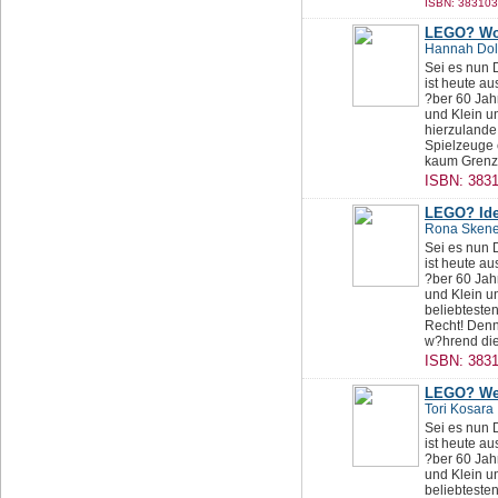
ISBN: 383103
LEGO? Wor
Hannah Do
Sei es nun 
ist heute a
?ber 60 Jah
und Klein u
hierzulande
Spielzeuge 
kaum Grenze
ISBN: 3831
LEGO? Ide
Rona Sken
Sei es nun 
ist heute a
?ber 60 Jah
und Klein u
beliebtesten
Recht! Denn
w?hrend die 
ISBN: 3831
LEGO? Wei
Tori Kosara
Sei es nun 
ist heute a
?ber 60 Jah
und Klein u
beliebtesten