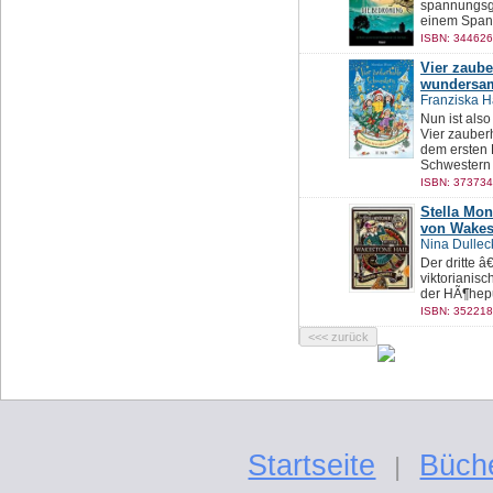
spannungsge
einem Span
ISBN: 344626
Vier zaube
wundersam
Franziska H
Nun ist als
Vier zauberh
dem ersten 
Schwestern 
ISBN: 373734
Stella Mo
von Wakest
Nina Dullec
Der dritte â
viktorianisc
der HÃ¶hepun
ISBN: 352218
Startseite
Büch
|