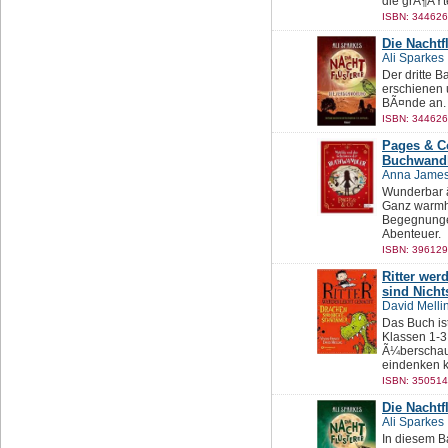
die grÃ¶ÃŸt
ISBN: 344626
Die Nachtf
Ali Sparkes
Der dritte 
erschienen 
BÃ¤nde an.
ISBN: 344626
Pages & C
Buchwand
Anna Jame
Wunderbar â
Ganz warmhe
Begegnunge
Abenteuer.
ISBN: 396129
Ritter wer
sind Nich
David Melli
Das Buch is
Klassen 1-3,
Ã¼berschaub
eindenken 
ISBN: 350514
Die Nachtf
Ali Sparkes
In diesem Ba