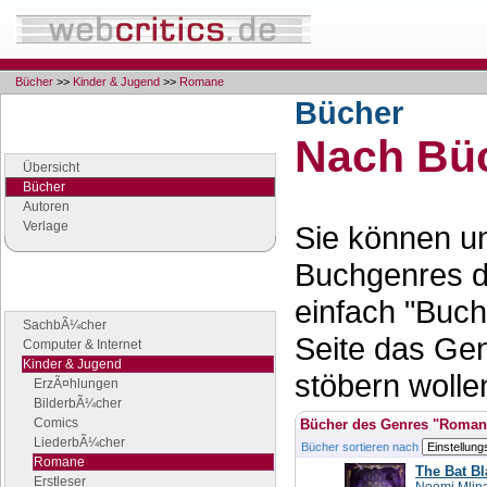
Bücher
>>
Kinder & Jugend
>>
Romane
Bücher
Navigation
Nach Büc
Seiten der Rubrik "Bücher"
Übersicht
Bücher
Autoren
Verlage
Sie können un
Buchgenres d
Buchgenres
einfach "Buch
Stöbern Sie nach Büchern
SachbÃ¼cher
Seite das Ge
Computer & Internet
Kinder & Jugend
stöbern wolle
ErzÃ¤hlungen
BilderbÃ¼cher
Comics
Bücher des Genres "Roman
LiederbÃ¼cher
Bücher sortieren nach
Romane
The Bat B
Erstleser