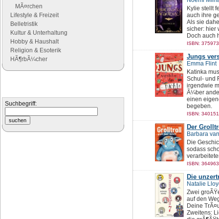
Noemi Mlina
MÃ¤rchen
Kylie stellt 
Lifestyle & Freizeit
auch ihre g
Als sie dahe
Belletristik
sicher: hier
Kultur & Unterhaltung
Doch auch h
Hobby & Haushalt
ISBN: 375973
Religion & Esoterik
Jungs vers
HÃ¶rbÃ¼cher
Emma Flint
Katinka mus
Schul- und 
Suchen
irgendwie me
Ã¼ber ander
Suchen Sie nach Büchern
einen eigen
Suchbegriff:
begeben.
ISBN: 340151
Der Grolltr
Barbara van
Die Geschicht
sodass scho
verarbeitet
ISBN: 364963
Die unzert
Natalie Llo
Zwei groÃŸe
auf den Weg
Deine TrÃ¤u
Zweitens: L