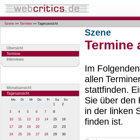
Szene
>>
Termine
>> Tagesansicht
Szene
Navigation
Termine 
Seiten der Rubrik "Szene"
Übersicht
Termine
Interviews
Im Folgenden 
Terminansicht
allen Termine
Verschaffen Sie sich Überblick
stattfinden. 
Monatsansicht
Tagesansicht
Sie über den 
Mo
Di
Mi
Do
Fr
Sa
So
1
2
in der linken 
3
4
5
6
7
8
9
finden ist.
10
11
12
13
14
15
16
17
18
19
20
21
22
23
24
25
26
27
28
29
30