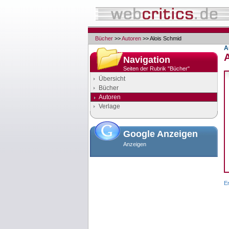
Bücher
>>
Autoren
>> Alois Schmid
A
Navigation
Seiten der Rubrik "Bücher"
Übersicht
Bücher
Autoren
Verlage
Google Anzeigen
Anzeigen
Er