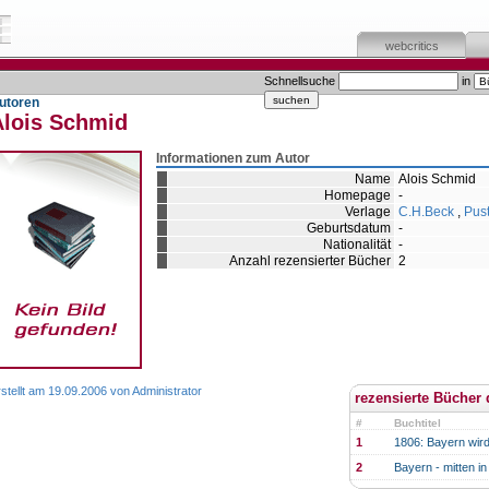
webcritics
Schnellsuche
in
utoren
Alois Schmid
Informationen zum Autor
Name
Alois Schmid
Homepage
-
Verlage
C.H.Beck
,
Pust
Geburtsdatum
-
Nationalität
-
Anzahl rezensierter Bücher
2
stellt am 19.09.2006 von Administrator
rezensierte Bücher 
#
Buchtitel
1
1806: Bayern wir
2
Bayern - mitten i