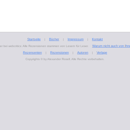
Startseite
Bücher
Impressum
Kontakt
|
|
|
Warum nicht auch von Ihn
r bei webcritics: Alle Rezensionen stammen von Lesern für Leser.
Rezensenten
Rezensionen
Autoren
Verlage
|
|
|
Copyrights © by Alexander Rosell. Alle Rechte vorbehalten.