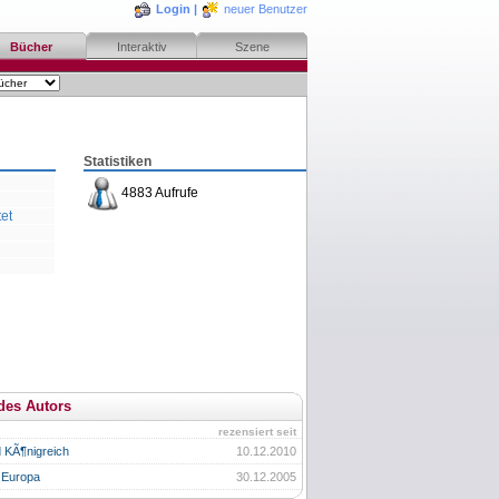
Login
|
neuer Benutzer
Bücher
Interaktiv
Szene
Statistiken
4883 Aufrufe
et
des Autors
rezensiert seit
d KÃ¶nigreich
10.12.2010
n Europa
30.12.2005