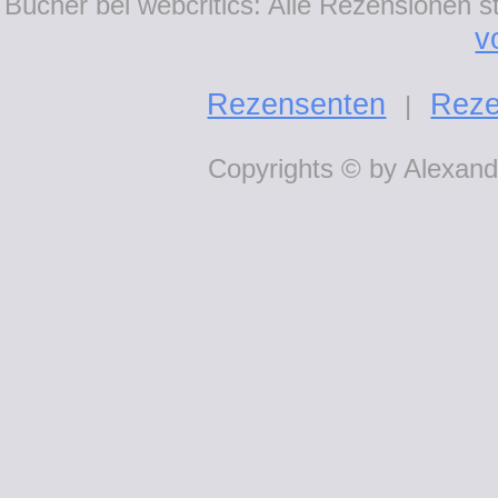
Bücher bei webcritics: Alle Rezensionen 
v
Rezensenten
Reze
|
Copyrights © by Alexande