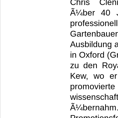
Chris Clen
Ã¼ber 40 J
professionell
Gartenbauer
Ausbildung 
in Oxford (G
zu den Roya
Kew, wo er
promov
wissensc
Ã¼ber