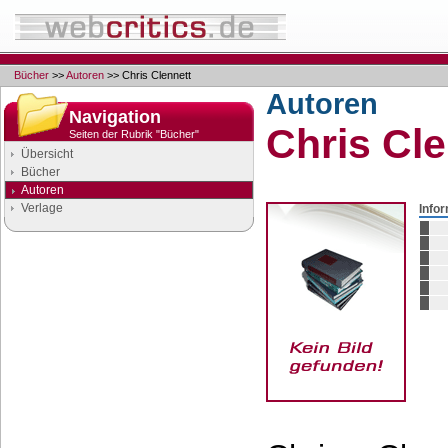
Bücher
>>
Autoren
>> Chris Clennett
Autoren
Navigation
Chris Cle
Seiten der Rubrik "Bücher"
Übersicht
Bücher
Autoren
Verlage
Info
Google Anzeigen
Anzeigen