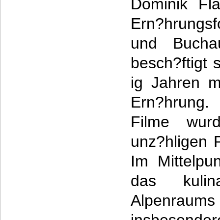
Dominik Fl
Ern?hrungsf
und Bucha
besch?ftigt 
ig Jahren m
Ern?hrung
Filme wurd
unz?hligen 
Im Mittelpun
das kuli
Alpenra