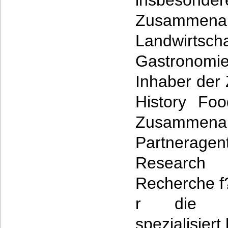
insbeson
Zusammena
Landwir
Gastronomie
Inhaber der 
History Foo
Zusamme
Partnerage
Research a
Recherche f?
r die Ern
spezialisiert 