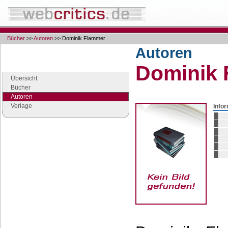
Bücher
>>
Autoren
>> Dominik Flammer
Autoren
Navigation
Dominik
Seiten der Rubrik "Bücher"
Übersicht
Bücher
Autoren
Verlage
Info
Google Anzeigen
Anzeigen