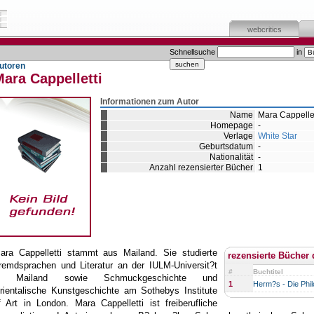
webcritics
Schnellsuche
in
utoren
ara Cappelletti
Informationen zum Autor
Name
Mara Cappellet
Homepage
-
Verlage
White Star
Geburtsdatum
-
Nationalität
-
Anzahl rezensierter Bücher
1
ara Cappelletti stammt aus Mailand. Sie studierte
rezensierte Bücher 
remdsprachen und Literatur an der IULM-Universit?t
#
Buchtitel
n Mailand sowie Schmuckgeschichte und
1
Herm?s - Die Phi
rientalische Kunstgeschichte am Sothebys Institute
f Art in London. Mara Cappelletti ist freiberufliche