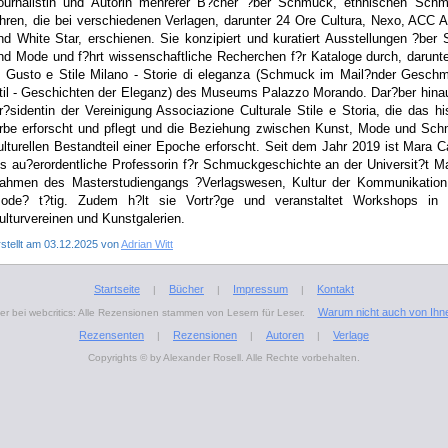
ournalistin und Autorin mehrerer B?cher ?ber Schmuck, ethnischen Sch
hren, die bei verschiedenen Verlagen, darunter 24 Ore Cultura, Nexo, ACC 
nd White Star, erschienen. Sie konzipiert und kuratiert Ausstellungen ?be
nd Mode und f?hrt wissenschaftliche Recherchen f?r Kataloge durch, darunter
i Gusto e Stile Milano - Storie di eleganza (Schmuck im Mail?nder Gesch
til - Geschichten der Eleganz) des Museums Palazzo Morando. Dar?ber hinau
r?sidentin der Vereinigung Associazione Culturale Stile e Storia, die das hi
rbe erforscht und pflegt und die Beziehung zwischen Kunst, Mode und Sch
ulturellen Bestandteil einer Epoche erforscht. Seit dem Jahr 2019 ist Mara Ca
ls au?erordentliche Professorin f?r Schmuckgeschichte an der Universit?t M
ahmen des Masterstudiengangs ?Verlagswesen, Kultur der Kommunikation
ode? t?tig. Zudem h?lt sie Vortr?ge und veranstaltet Workshops in
ulturvereinen und Kunstgalerien.
rstellt am 03.12.2025 von
Adrian Witt
Startseite
Bücher
Impressum
Kontakt
|
|
|
Warum nicht auch von Ihn
r bei webcritics: Alle Rezensionen stammen von Lesern für Leser.
Rezensenten
Rezensionen
Autoren
Verlage
|
|
|
Copyrights © by Alexander Rosell. Alle Rechte vorbehalten.