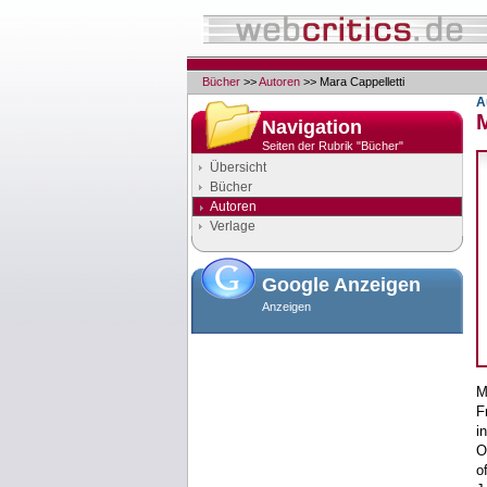
Bücher
>>
Autoren
>> Mara Cappelletti
A
M
Navigation
Seiten der Rubrik "Bücher"
Übersicht
Bücher
Autoren
Verlage
Google Anzeigen
Anzeigen
M
F
i
O
o