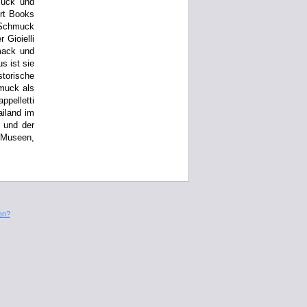
muck und
Art Books
r Schmuck
 Gioielli
mack und
s ist sie
storische
muck als
ppelletti
ailand im
 und der
 Museen,
en?