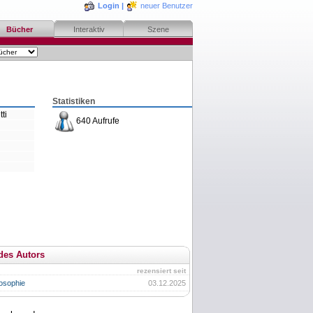
Login
|
neuer Benutzer
Bücher
Interaktiv
Szene
Statistiken
ti
640 Aufrufe
des Autors
rezensiert seit
losophie
03.12.2025