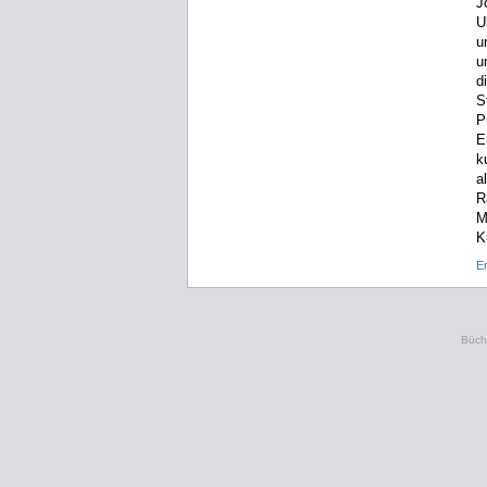
J
U
u
u
d
S
P
E
k
a
R
M
K
E
Büche