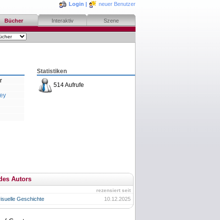
Login
|
neuer Benutzer
Bücher
Interaktiv
Szene
Statistiken
r
514 Aufrufe
ley
des Autors
rezensiert seit
visuelle Geschichte
10.12.2025