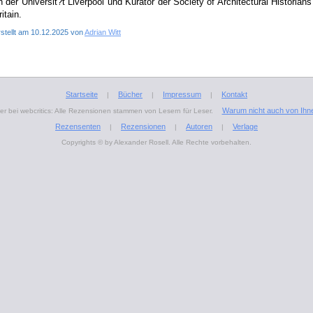
n der Universit?t Liverpool und Kurator der Society of Architectural Historians
ritain.
rstellt am 10.12.2025 von
Adrian Witt
Startseite
Bücher
Impressum
Kontakt
|
|
|
Warum nicht auch von Ihn
r bei webcritics: Alle Rezensionen stammen von Lesern für Leser.
Rezensenten
Rezensionen
Autoren
Verlage
|
|
|
Copyrights © by Alexander Rosell. Alle Rechte vorbehalten.