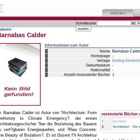
webcritics
Schnellsuche
in
utoren
Barnabas Calder
Informationen zum Autor
Name
Barnabas Calde
Homepage
-
Verlage
Dorling Kinders
Geburtsdatum
-
Nationalität
-
Anzahl rezensierter Bücher
1
r. Barnabas Calder ist Autor von ?Architecture: From
rezensierte Bücher 
rehistory to Climate Emergency?, der ersten
#
Buchtitel
rchitekturgeschichte ?ber die Beziehung des Bauens
1
Architektur - Die 
u verf?gbaren Energiequellen, und ?Raw Concrete:
he Beauty of Brutalism?. Er ist Dozent f?r Architektur