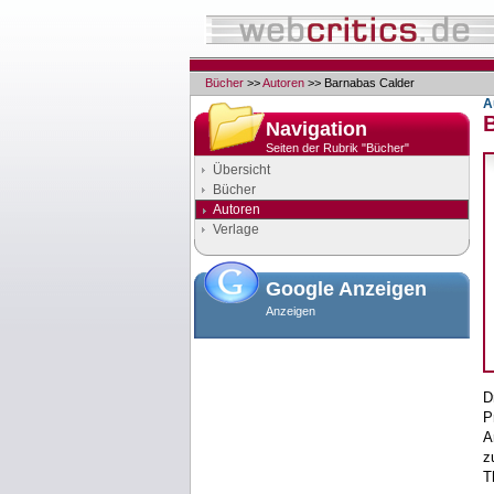
Bücher
>>
Autoren
>> Barnabas Calder
A
Navigation
Seiten der Rubrik "Bücher"
Übersicht
Bücher
Autoren
Verlage
Google Anzeigen
Anzeigen
D
P
A
z
T