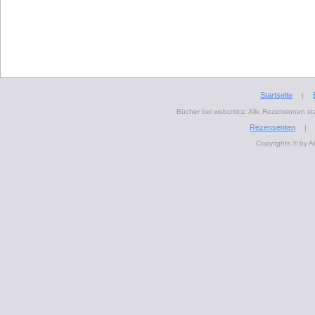
Startseite
|
Bücher bei webcritics: Alle Rezensionen 
Rezensenten
|
Copyrights © by A