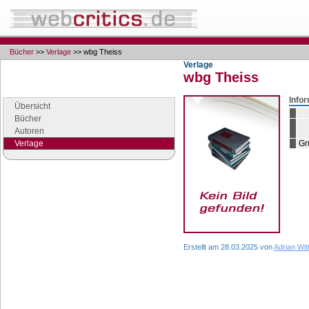
Bücher
>>
Verlage
>> wbg Theiss
Verlage
wbg Theiss
Navigation
Seiten der Rubrik "Bücher"
Info
Übersicht
Bücher
Autoren
Verlage
Gr
Google Anzeigen
Anzeigen
Erstellt am 28.03.2025 von
Adrian Wit