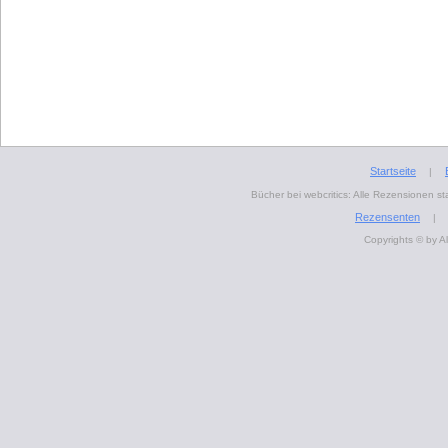
Startseite
|
Bücher bei webcritics: Alle Rezensionen 
Rezensenten
|
Copyrights © by A