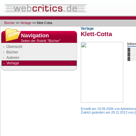
Bücher
>>
Verlage
>> Klett-Cotta
Verlage
Klett-Cotta
Navigation
Seiten der Rubrik "Bücher"
Info
Übersicht
Bücher
Autoren
Verlage
Google Anzeigen
Anzeigen
Erstellt am 19.09.2006 von Administra
Zuletzt geändert am 28.11.2013 von
A