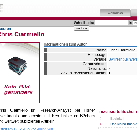
webcritics
Schnellsuche
in
utoren
hris Ciarmiello
Informationen zum Autor
Name
Chris Ciarmiello
Homepage
-
Verlage
BÃ¶rsenbuchver
Geburtsdatum
-
Nationalität
-
Anzahl rezensierter Bücher
1
hris Ciarmiello ist Research-Analyst bei Fisher
rezensierte Bücher 
nvestments und arbeitet mit Ken Fisher an B?chern
#
Buchtitel
nd weltweit publizierten Artikeln.
1
Das kleine Buch 
rstellt am 12.12.2025 von
Adrian Witt