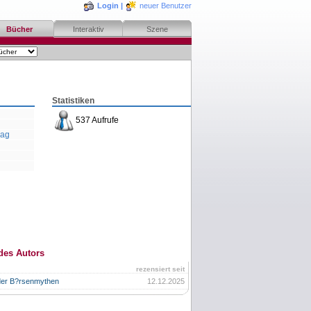
Login
|
neuer Benutzer
Bücher
Interaktiv
Szene
Statistiken
537 Aufrufe
lag
des Autors
rezensiert seit
der B?rsenmythen
12.12.2025