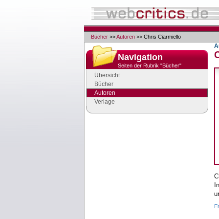
Bücher
>>
Autoren
>> Chris Ciarmiello
A
C
Navigation
Seiten der Rubrik "Bücher"
Übersicht
Bücher
Autoren
Verlage
Google Anzeigen
Anzeigen
C
I
u
E