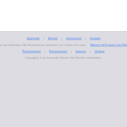
Startseite
Bücher
Impressum
Kontakt
|
|
|
Warum nicht auch von Ihn
r bei webcritics: Alle Rezensionen stammen von Lesern für Leser.
Rezensenten
Rezensionen
Autoren
Verlage
|
|
|
Copyrights © by Alexander Rosell. Alle Rechte vorbehalten.