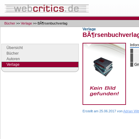
Bücher
>>
Verlage
>> BÃ¶rsenbuchverlag
Verlage
BÃ¶rsenbuchverla
Navigation
Seiten der Rubrik "Bücher"
Info
Übersicht
Bücher
Autoren
Verlage
Gr
Google Anzeigen
Anzeigen
Erstellt am 25.06.2017 von
Adrian Wit