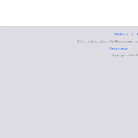
Startseite
|
Bücher bei webcritics: Alle Rezensionen 
Rezensenten
|
Copyrights © by A