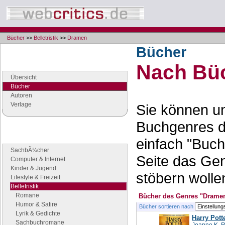
Bücher
>>
Belletristik
>>
Dramen
Bücher
Navigation
Nach Büc
Seiten der Rubrik "Bücher"
Übersicht
Bücher
Autoren
Verlage
Sie können un
Buchgenres d
Buchgenres
einfach "Buch
Stöbern Sie nach Büchern
SachbÃ¼cher
Seite das Ge
Computer & Internet
Kinder & Jugend
stöbern wolle
Lifestyle & Freizeit
Belletristik
Romane
Bücher des Genres "Drame
Humor & Satire
Bücher sortieren nach
Lyrik & Gedichte
Harry Pot
Sachbuchromane