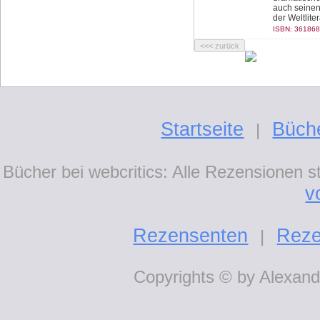
auch seinen
der Weltlite
ISBN: 361868
Startseite
Büch
|
Bücher bei webcritics: Alle Rezensionen 
v
Rezensenten
Reze
|
Copyrights © by Alexande