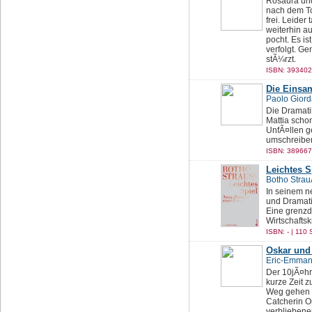
Rosaura und
nach dem To
frei. Leider
weiterhin a
pocht. Es is
verfolgt. Ge
stÃ¼rzt.
ISBN: 393402
Die Einsa
Paolo Gior
Die Dramatik
Mattia schon
UnfÃ¤llen ge
umschreiben
ISBN: 389667
Leichtes S
Botho Stra
In seinem n
und Dramati
Eine grenzd
Wirtschaftsk
ISBN: - | 110 
Oskar und
Eric-Emman
Der 10jÃ¤hr
kurze Zeit 
Weg gehen 
Catcherin O
verbliebene