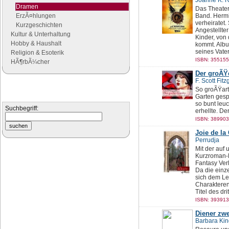
Joanne K. 
Dramen
Das Theater
ErzÃ¤hlungen
Band. Hermi
verheiratet.
Kurzgeschichten
Angestellte
Kultur & Unterhaltung
Kinder, von
Hobby & Haushalt
kommt. Albu
seines Vater
Religion & Esoterik
ISBN: 355155
HÃ¶rbÃ¼cher
Der groÃŸ
F. Scott Fitz
Suchen
So groÃŸart
Garten gesp
Suchen Sie nach Büchern
so bunt leu
Suchbegriff:
erhellte. De
ISBN: 3899030
Joie de la 
Perrudja
Mit der auf
Kurzroman-
Fantasy Ver
Da die einz
sich dem Le
Charakteren
Titel des dri
ISBN: 393913
Diener zwe
Barbara Ki