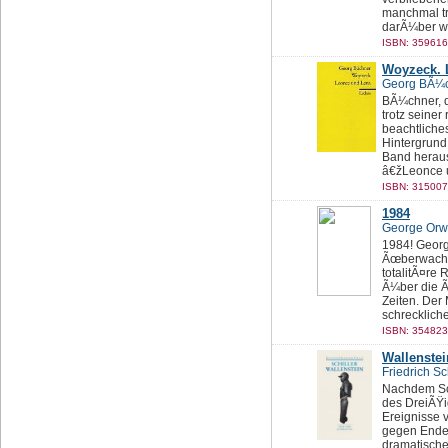
manchmal tra
darÃ¼ber was
ISBN: 359616
Woyzeck. 
Georg BÃ¼
BÃ¼chner, d
trotz seiner
beachtliche
Hintergrund
Band herau
â€žLeonce u
ISBN: 315007
1984
George Orw
1984! Georg
Ãœberwachun
totalitÃ¤re
Ã¼ber die 
Zeiten. Der
schreckliche
ISBN: 354823
Wallenstei
Friedrich Sc
Nachdem Sch
des DreiÃŸig
Ereignisse v
gegen Ende 
dramatische