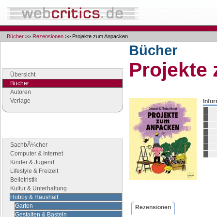
Bücher
>>
Rezensionen
>> Projekte zum Anpacken
Bücher
Navigation
Projekte
Seiten der Rubrik "Bücher"
Übersicht
Bücher
Autoren
Verlage
Info
Buchgenres
Stöbern Sie nach Büchern
SachbÃ¼cher
Computer & Internet
Kinder & Jugend
Lifestyle & Freizeit
Belletristik
Kultur & Unterhaltung
Hobby & Haushalt
Garten
Rezensionen
Gestalten & Basteln