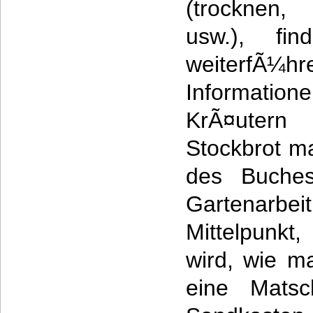
(trocknen, 
usw.), fi
weiterfÃ¼h
Informatio
KrÃ¤utern
Stockbrot ma
des Buches
Gartenarb
Mittelpunkt,
wird, wie m
eine Mats