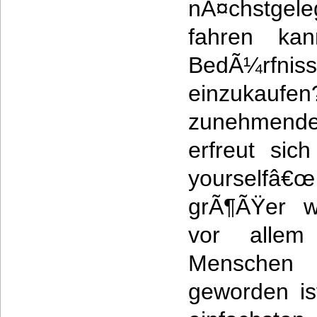
nÃ¤chstg
fahren ka
BedÃ¼rfni
einzuka
zunehmende
erfreut sic
yourself
grÃ¶ÃŸer we
vor allem
Menschen 
geworden is