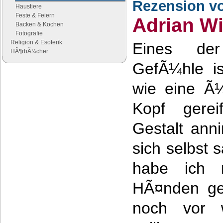
Rezension v
Haustiere
Feste & Feiern
Adrian Wi
Backen & Kochen
Fotografie
Religion & Esoterik
Eines de
HÃ¶rbÃ¼cher
GefÃ¼hle is
Google Anzeigen
wie eine Ã¼
Anzeigen
Kopf gerei
Gestalt an
sich selbst
habe ich 
HÃ¤nden ge
noch vor w