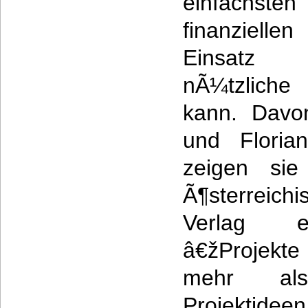
einfachsten
finanziell
Einsatz 
nÃ¼tzliche 
kann. Davo
und Floria
zeigen si
Ã¶sterreic
Verlag e
â€žProjek
mehr al
Projekt