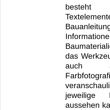
besteht
Textelem
Bauanleitu
Informatio
Baumaterial
das Werkzeu
auch au
Farbfot
veranschaul
jeweilig
aussehen ka