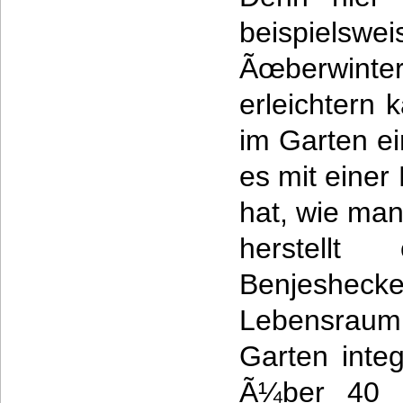
beispielsw
Ãœberwinte
erleichtern
im Garten ei
es mit einer
hat, wie ma
herstell
Benjesh
Lebensra
Garten integ
Ã¼ber 40 vo