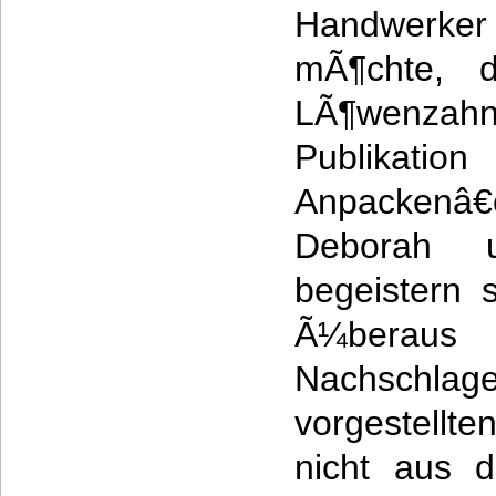
Handwerk
mÃ¶chte, 
LÃ¶wenzahn
Publikati
Anpackenâ€
Deborah 
begeistern 
Ã¼berau
Nachschlage
vorgestellt
nicht aus d