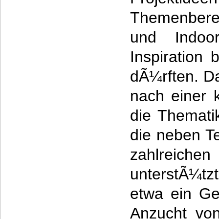
Themenbere
und Indoor
Inspiration
dÃ¼rften. Da
nach einer 
die Themati
die neben T
zahlreich
unterstÃ¼t
etwa ein G
Anzucht vo