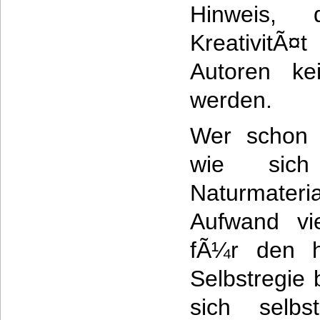
Hinweis,
KreativitÃ
Autoren ke
werden.
Wer schon 
wie sich
Naturmater
Aufwand vi
fÃ¼r den h
Selbstregie
sich selb