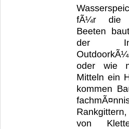
Wasserspeic
fÃ¼r die
Beeten bau
der Ins
OutdoorkÃ¼
oder wie m
Mitteln ein 
kommen Bau
fachmÃ¤nni
Rankgittern
von Klette