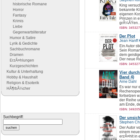
Stephen Ki
historische Romane
King versuc
Horror
bekannte Kl
eigenen Kos
Fantasy
Prinzen in 
Krimis
grÃ¼ÃŸen..
Liebe
ISBN: 345327
Gegenwartsliteratur
Der Plot
Humor & Satire
Jean Hanff K
Lyrik & Gedichte
Ein Autor st
Sachbuchromane
Sein Roman 
Dramen
dem geistige
Der neue Ro
ErzÃ¤hlungen
ISBN: 345327
Kurzgeschichten
Kultur & Unterhaltung
Vier durch
Band 4)
Hobby & Haushalt
Arne Dahl
Religion & Esoterik
Es war nur e
HÃ¶rbÃ¼cher
Rechenopera
fortsetzen w
der Reihe un
Suchen
am Ende, de
ISBN: 349205
Suchen Sie nach Büchern
Suchbegriff:
Der unsic
Stephen Ch
Der Autor vo
einem neuen
erzÃ¤hlt in