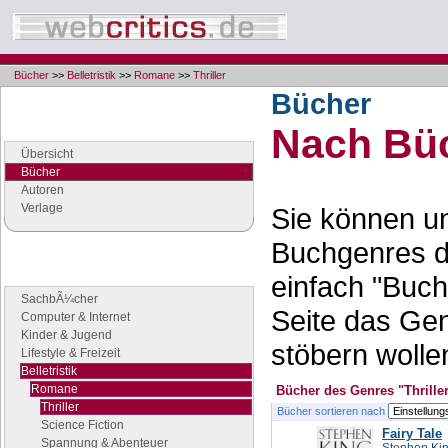
Bücher
>>
Belletristik
>>
Romane
>>
Thriller
Bücher
Navigation
Nach Büc
Seiten der Rubrik "Bücher"
Übersicht
Bücher
Autoren
Verlage
Sie können un
Buchgenres d
Buchgenres
einfach "Buch
Stöbern Sie nach Büchern
SachbÃ¼cher
Seite das Ge
Computer & Internet
Kinder & Jugend
stöbern wolle
Lifestyle & Freizeit
Belletristik
Romane
Bücher des Genres "Thrille
Thriller
Bücher sortieren nach
Science Fiction
Fairy Tale
Spannung & Abenteuer