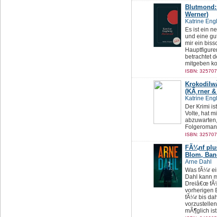
Blutmond: 
Werner)
Katrine Eng
Es ist ein 
und eine gu
mir ein bis
Hauptfiguren
betrachtet d
mitgeben ko
ISBN: 325707
KrokodilwÃ
(KÃ¸rner &
Katrine Eng
Der Krimi is
Volte, hat 
abzuwarten,
Folgeroman 
ISBN: 325707
FÃ¼nf plus
Blom, Ban
Arne Dahl
Was fÃ¼r ein
Dahl kann m
Dreiâ€œ fÃ¼
vorherigen
fÃ¼r bis dah
vorzustellen
mÃ¶glich ist