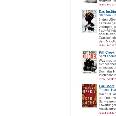
Horrorromans
ISBN: 345327
Das Institu
Stephen Ki
In den USA 
Familien ger
verbracht, 
fragwÃ¼rdig
oder telekin
Zwecken dien
dem MK-Ultra
ISBN: 345327
Kill Creek
Scott Thom
Was macht e
sich vier b
eines beson
Doch das Ha
Interessant
ISBN: 345332
Cari Mora
Thomas Har
Nach 13 Ja
der Feder v
Schweigen 
Erwartungen
Ansatz gere
ISBN: 345327