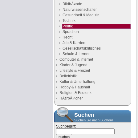
BildbÃ¤nde
Naturwissenschaften
Gesundheit & Medizin
Technik
Politik
Sprachen
Recht
Job & Karriere
Gesellschaftskritisches
Schule & Lernen
Computer & Internet
Kinder & Jugend
Lifestyle & Freizeit
Belletristik
Kultur & Unterhaltung
Hobby & Haushalt
Religion & Esoterik
HÃ¶rbÃ¼cher
Suchen
Suchen Sie nach Büchern
Suchbegriff: