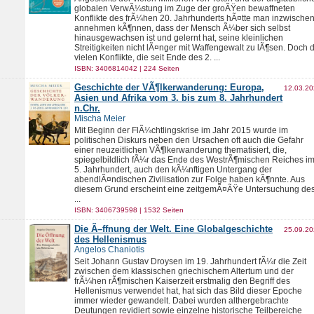
globalen VerwÃ¼stung im Zuge der groÃŸen bewaffneten
Konflikte des frÃ¼hen 20. Jahrhunderts hÃ¤tte man inzwische
annehmen kÃ¶nnen, dass der Mensch Ã¼ber sich selbst
hinausgewachsen ist und gelernt hat, seine kleinlichen
Streitigkeiten nicht lÃ¤nger mit Waffengewalt zu lÃ¶sen. Doch 
vielen Konflikte, die seit Ende des 2. ...
ISBN: 3406814042 | 224 Seiten
Geschichte der VÃ¶lkerwanderung: Europa,
12.03.2
Asien und Afrika vom 3. bis zum 8. Jahrhundert
n.Chr.
Mischa Meier
Mit Beginn der FlÃ¼chtlingskrise im Jahr 2015 wurde im
politischen Diskurs neben den Ursachen oft auch die Gefahr
einer neuzeitlichen VÃ¶lkerwanderung thematisiert, die,
spiegelbildlich fÃ¼r das Ende des WestrÃ¶mischen Reiches i
5. Jahrhundert, auch den kÃ¼nftigen Untergang der
abendlÃ¤ndischen Zivilisation zur Folge haben kÃ¶nnte. Aus
diesem Grund erscheint eine zeitgemÃ¤ÃŸe Untersuchung de
...
ISBN: 3406739598 | 1532 Seiten
Die Ã–ffnung der Welt. Eine Globalgeschichte
25.09.2
des Hellenismus
Angelos Chaniotis
Seit Johann Gustav Droysen im 19. Jahrhundert fÃ¼r die Zeit
zwischen dem klassischen griechischem Altertum und der
frÃ¼hen rÃ¶mischen Kaiserzeit erstmalig den Begriff des
Hellenismus verwendet hat, hat sich das Bild dieser Epoche
immer wieder gewandelt. Dabei wurden althergebrachte
Deutungen revidiert sowie einzelne historische Teilbereiche