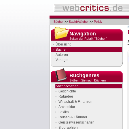
Bücher
>>
SachbÃ¼cher
>>
Politik
Navigation
Seiten der Rubrik "Bücher"
Übersicht
Bücher
Autoren
Verlage
Buchgenres
Stöbern Sie nach Büchern
SachbÃ¼cher
Geschichte
Ratgeber
Wirtschaft & Finanzen
Architektur
Lexika
Reisen & LÃ¤nder
Geisteswissenschaften
Biographien