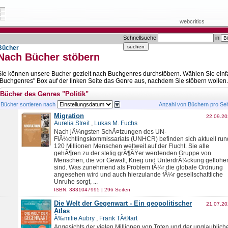
webcritics
Schnellsuche
in
Bücher
Nach Bücher stöbern
Sie können unsere Bucher gezielt nach Buchgenres durchstöbern. Wählen Sie einf
"Buchgenres" Box auf der linken Seite das Genre aus, nachdem Sie stöbern wollen.
Bücher des Genres "Politik"
Bücher sortieren nach
Anzahl von Büchern pro Se
Migration
22.09.2
Aurelia Streit
,
Lukas M. Fuchs
Nach jÃ¼ngsten SchÃ¤tzungen des UN-
FlÃ¼chtlingskommissariats (UNHCR) befinden sich aktuell run
120 Millionen Menschen weltweit auf der Flucht. Sie alle
gehÃ¶ren zu der stetig grÃ¶ÃŸer werdenden Gruppe von
Menschen, die vor Gewalt, Krieg und UnterdrÃ¼ckung geflohe
sind. Was zunehmend als Problem fÃ¼r die globale Ordnung
angesehen wird und auch hierzulande fÃ¼r gesellschaftliche
Unruhe sorgt, ...
ISBN: 3831047995 | 296 Seiten
Die Welt der Gegenwart - Ein geopolitischer
21.07.2
Atlas
Ã‰milie Aubry
,
Frank TÃ©tart
Angesichts der vielen Millionen von Toten und der unglaublich