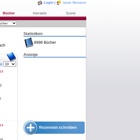
Login
|
neuer Benutzer
Bücher
Interaktiv
Szene
Statistiken
8996 Bücher
ach
Anzeige
ite
024
d
n
024
Rezension schreiben
en