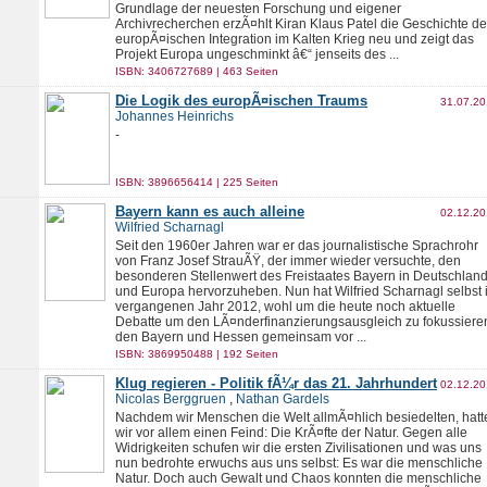
Grundlage der neuesten Forschung und eigener
Archivrecherchen erzÃ¤hlt Kiran Klaus Patel die Geschichte de
europÃ¤ischen Integration im Kalten Krieg neu und zeigt das
Projekt Europa ungeschminkt â€“ jenseits des ...
ISBN: 3406727689 | 463 Seiten
Die Logik des europÃ¤ischen Traums
31.07.2
Johannes Heinrichs
-
ISBN: 3896656414 | 225 Seiten
Bayern kann es auch alleine
02.12.2
Wilfried Scharnagl
Seit den 1960er Jahren war er das journalistische Sprachrohr
von Franz Josef StrauÃŸ, der immer wieder versuchte, den
besonderen Stellenwert des Freistaates Bayern in Deutschlan
und Europa hervorzuheben. Nun hat Wilfried Scharnagl selbst 
vergangenen Jahr 2012, wohl um die heute noch aktuelle
Debatte um den LÃ¤nderfinanzierungsausgleich zu fokussiere
den Bayern und Hessen gemeinsam vor ...
ISBN: 3869950488 | 192 Seiten
Klug regieren - Politik fÃ¼r das 21. Jahrhundert
02.12.2
Nicolas Berggruen
,
Nathan Gardels
Nachdem wir Menschen die Welt allmÃ¤hlich besiedelten, hatt
wir vor allem einen Feind: Die KrÃ¤fte der Natur. Gegen alle
Widrigkeiten schufen wir die ersten Zivilisationen und was uns
nun bedrohte erwuchs aus uns selbst: Es war die menschliche
Natur. Doch auch Gewalt und Chaos konnten die menschliche