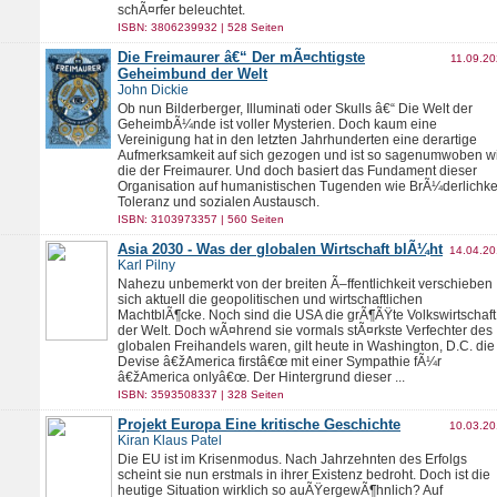
schÃ¤rfer beleuchtet.
ISBN: 3806239932 | 528 Seiten
Die Freimaurer â€“ Der mÃ¤chtigste
11.09.2
Geheimbund der Welt
John Dickie
Ob nun Bilderberger, Illuminati oder Skulls â€“ Die Welt der
GeheimbÃ¼nde ist voller Mysterien. Doch kaum eine
Vereinigung hat in den letzten Jahrhunderten eine derartige
Aufmerksamkeit auf sich gezogen und ist so sagenumwoben w
die der Freimaurer. Und doch basiert das Fundament dieser
Organisation auf humanistischen Tugenden wie BrÃ¼derlichkei
Toleranz und sozialen Austausch.
ISBN: 3103973357 | 560 Seiten
Asia 2030 - Was der globalen Wirtschaft blÃ¼ht
14.04.2
Karl Pilny
Nahezu unbemerkt von der breiten Ã–ffentlichkeit verschieben
sich aktuell die geopolitischen und wirtschaftlichen
MachtblÃ¶cke. Noch sind die USA die grÃ¶ÃŸte Volkswirtschaft
der Welt. Doch wÃ¤hrend sie vormals stÃ¤rkste Verfechter des
globalen Freihandels waren, gilt heute in Washington, D.C. die
Devise â€žAmerica firstâ€œ mit einer Sympathie fÃ¼r
â€žAmerica onlyâ€œ. Der Hintergrund dieser ...
ISBN: 3593508337 | 328 Seiten
Projekt Europa Eine kritische Geschichte
10.03.2
Kiran Klaus Patel
Die EU ist im Krisenmodus. Nach Jahrzehnten des Erfolgs
scheint sie nun erstmals in ihrer Existenz bedroht. Doch ist die
heutige Situation wirklich so auÃŸergewÃ¶hnlich? Auf