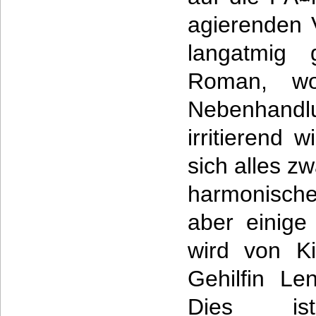
agierenden 
langatmig g
Roman, wo
Nebenhandlu
irritierend
sich alles z
harmonische
aber einige
wird von Ki
Gehilfin Le
Dies is