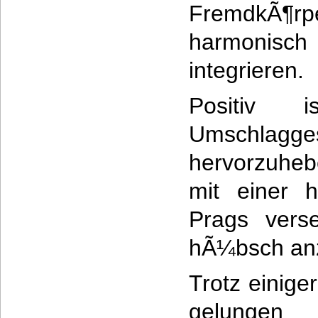
FremdkÃ¶rp
harmonis
integrieren.
Positiv i
Umschlagges
hervorzuheb
mit einer h
Prags vers
hÃ¼bsch an
Trotz einige
gelungen