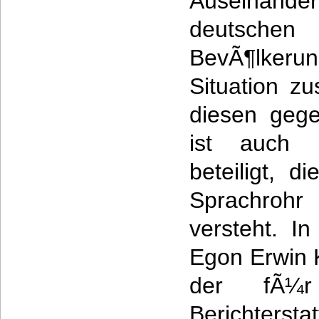
Auseinande
deutschen
BevÃ¶lkeru
Situation zu
diesen gege
ist auch 
beteiligt, d
Sprachro
versteht. I
Egon Erwin K
der fÃ¼
Berichte