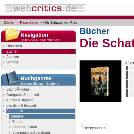
Bücher
>>
Rezensionen
>> Die Schatten von Prag
Bücher
Navigation
Die Scha
Seiten der Rubrik "Bücher"
Übersicht
Bücher
Autoren
Verlage
Info
Buchgenres
Stöbern Sie nach Büchern
SachbÃ¼cher
Computer & Internet
Kinder & Jugend
Lifestyle & Freizeit
Belletristik
Romane
Thriller
Science Fiction
Rezensionen
Spannung & Abenteuer