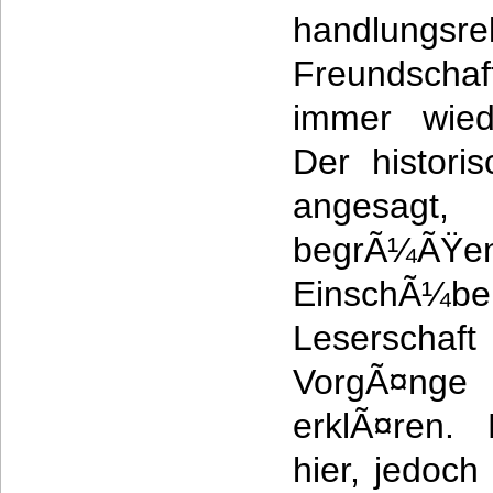
handlungsr
Freundscha
immer wiede
Der historis
angesagt
begrÃ¼ÃŸen
EinschÃ¼
Leserscha
VorgÃ¤ng
erklÃ¤ren.
hier, jedoch