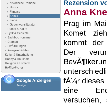
Rezension v
historische Romane
Horror
Anna Kne
Fantasy
Krimis
Liebe
Prag im Mai
Gegenwartsliteratur
Humor & Satire
Komet zieh
Lyrik & Gedichte
Sachbuchromane
kommt der 
Dramen
ErzÃ¤hlungen
Der verun
Kurzgeschichten
Kultur & Unterhaltung
Hobby & Haushalt
BevÃ¶lkeru
Religion & Esoterik
HÃ¶rbÃ¼cher
unterschied
fÃ¼r dieses
Google Anzeigen
Anzeigen
eine End
versuchen, 