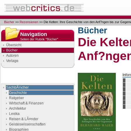
Bücher
>>
Rezensionen
>> Die Kelten: Ihre Geschichte von den Anf?ngen bis zur Gegen
Bücher
Navigation
Die Kelte
Seiten der Rubrik "Bücher"
Übersicht
Bücher
Anf?ngen
Autoren
Verlage
Info
Buchgenres
Stöbern Sie nach Büchern
SachbÃ¼cher
Geschichte
Ratgeber
Wirtschaft & Finanzen
Architektur
Lexika
Reisen & LÃ¤nder
Geisteswissenschaften
Biographien