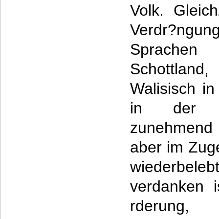
Volk. Gleich
Verdr?ngu
Sprachen 
Schottland
Walisisch i
in der B
zunehmend 
aber im Zug
wiederbe
verdanken i
rderun