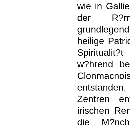
wie in Galli
der R?m
grundlegend
heilige Patr
Spiritualit?
w?hrend be
Clonmacnoi
entstanden,
Zentren ent
irischen Re
die M?nche