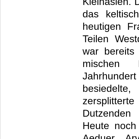
Kleinasien. 
das keltisc
heutigen Fr
Teilen Westd
war bereits
mischen 
Jahrhunder
besiedelte
zersplitte
Dutzenden 
Heute noch
Aeduer, Arv