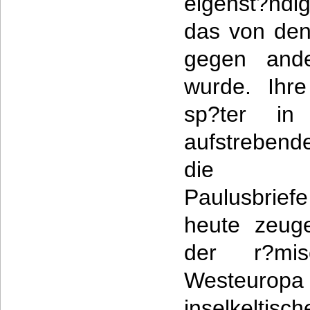
eigenst?nd
das von den
gegen ande
wurde. Ihr
sp?ter i
aufstrebend
die neu
Paulusbrief
heute zeug
der r?mi
Westeur
inselkeltisc