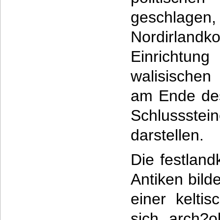
geschlagen
Nordirlan
Einrichtung
walisische
am Ende des
Schlussstei
darstellen.
Die festland
Antiken bild
einer keltis
sich arch?o