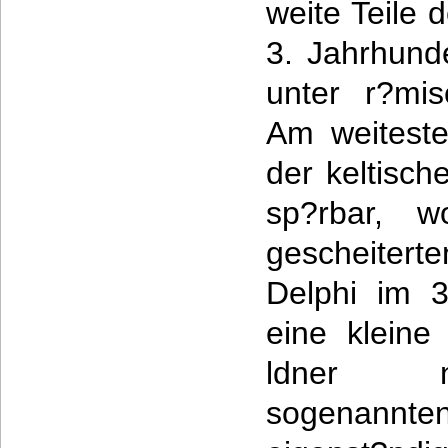
weite Teile 
3. Jahrhund
unter r?mis
Am weiteste
der keltisch
sp?rbar, 
gescheite
Delphi im 3
eine kleine
ldner ni
sogenannten