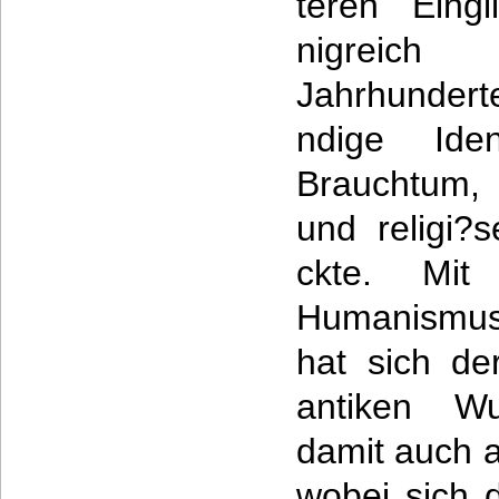
teren Eing
nigreich
Jahrhundert
ndige Iden
Brauchtum, 
und religi?
ckte. Mi
Humanismus
hat sich de
antiken W
damit auch a
wobei sich 