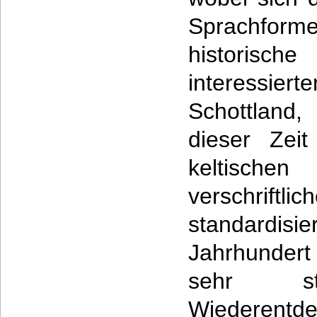
Sprachfo
historisc
interessier
Schottland,
dieser Zeit
keltisc
verschri
standardisi
Jahrhunder
sehr st
Wiederentde