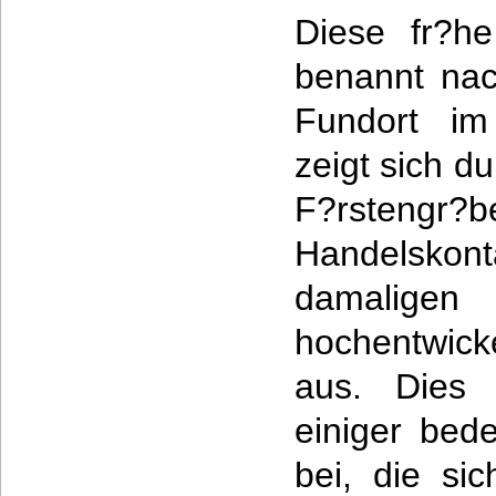
Diese fr?he 
benannt na
Fundort im 
zeigt sich d
F?rstengr?
Handelskon
damalig
hochentwicke
aus. Dies 
einiger bed
bei, die si