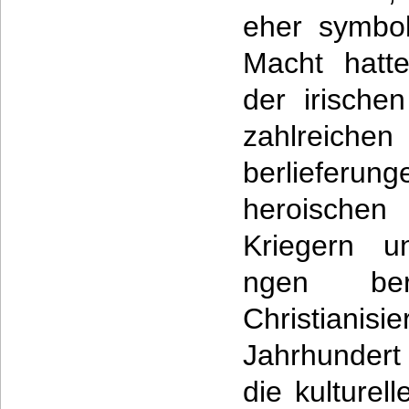
eher symbol
Macht hatte
der irische
zahlreic
berlieferun
heroischen
Kriegern u
ngen ber
Christianisi
Jahrhundert
die kulturel