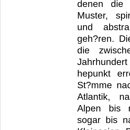
denen die 
Muster, spi
und abstrak
geh?ren. Di
die zwisc
Jahrhunder
hepunkt erre
St?mme nac
Atlantik, 
Alpen bis 
sogar bis n