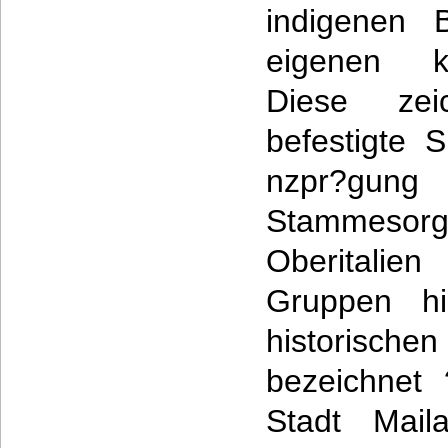
indigenen 
eigenen ke
Diese zei
befestigte 
nzpr?gu
Stammesor
Oberitalien
Gruppen hi
historische
bezeichnet
Stadt Mail