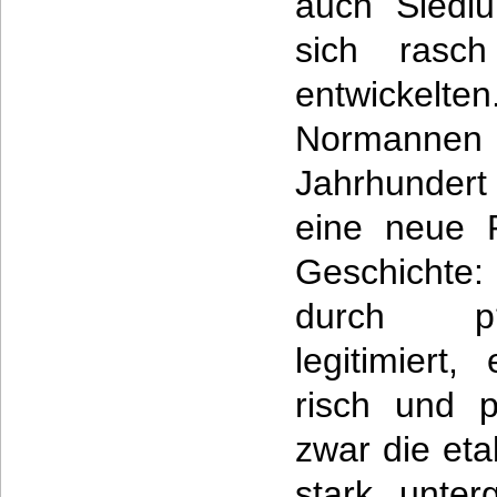
auch Siedlu
sich rasch
entwickelt
Normannen
Jahrhunder
eine neue P
Geschichte
durch p?
legitimiert,
risch und p
zwar die eta
stark unter