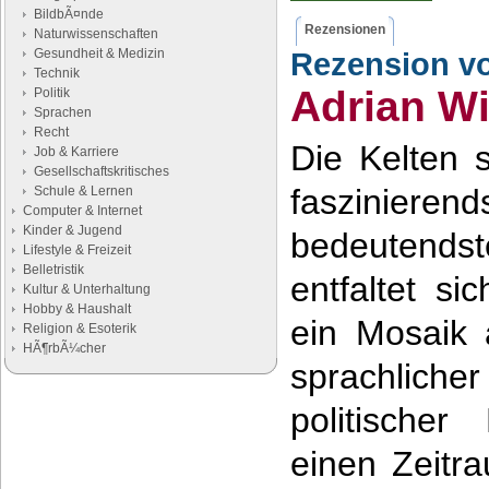
BildbÃ¤nde
Rezensionen
Naturwissenschaften
Gesundheit & Medizin
Rezension v
Technik
Adrian Wi
Politik
Sprachen
Recht
Die Kelten s
Job & Karriere
Gesellschaftskritisches
faszinieren
Schule & Lernen
Computer & Internet
Kinder & Jugend
bedeutendst
Lifestyle & Freizeit
Belletristik
entfaltet si
Kultur & Unterhaltung
Hobby & Haushalt
ein Mosaik a
Religion & Esoterik
HÃ¶rbÃ¼cher
sprachliche
Google Anzeigen
politischer
Anzeigen
einen Zeitr