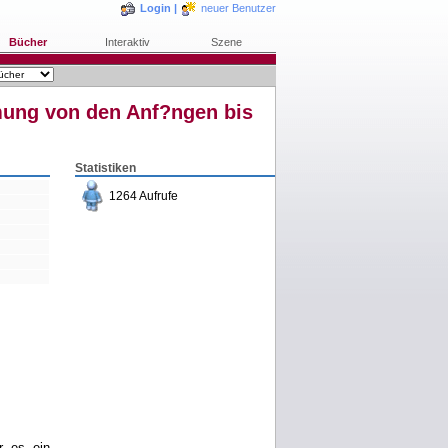
Login
|
neuer Benutzer
Bücher
Interaktiv
Szene
hmung von den Anf?ngen bis
Statistiken
1264 Aufrufe
bestellen
merken
rezensieren
r es ein