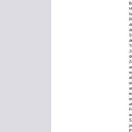
B
H
h
R
d
d
S
d
T
J
d
Z
a
w
e
e
a
e
e
e
F
w
S
p
P