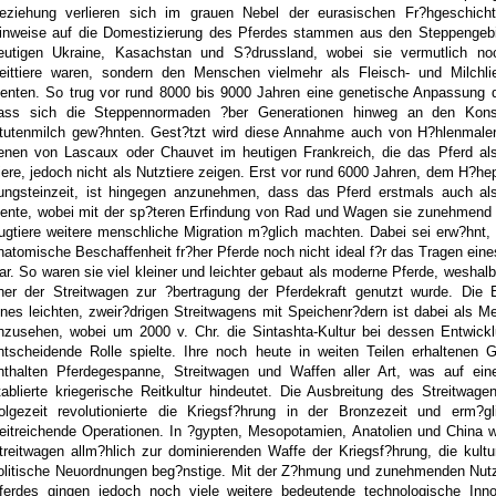
eziehung verlieren sich im grauen Nebel der eurasischen Fr?hgeschicht
inweise auf die Domestizierung des Pferdes stammen aus den Steppengebi
eutigen Ukraine, Kasachstan und S?drussland, wobei sie vermutlich no
eittiere waren, sondern den Menschen vielmehr als Fleisch- und Milchlie
ienten. So trug vor rund 8000 bis 9000 Jahren eine genetische Anpassung 
ass sich die Steppennormaden ?ber Generationen hinweg an den Ko
tutenmilch gew?hnten. Gest?tzt wird diese Annahme auch von H?hlenmaler
enen von Lascaux oder Chauvet im heutigen Frankreich, die das Pferd als
iere, jedoch nicht als Nutztiere zeigen. Erst vor rund 6000 Jahren, dem H?he
ungsteinzeit, ist hingegen anzunehmen, dass das Pferd erstmals auch als 
iente, wobei mit der sp?teren Erfindung von Rad und Wagen sie zunehmend 
ugtiere weitere menschliche Migration m?glich machten. Dabei sei erw?hnt,
natomische Beschaffenheit fr?her Pferde noch nicht ideal f?r das Tragen eine
ar. So waren sie viel kleiner und leichter gebaut als moderne Pferde, weshal
her der Streitwagen zur ?bertragung der Pferdekraft genutzt wurde. Die E
ines leichten, zweir?drigen Streitwagens mit Speichenr?dern ist dabei als Me
nzusehen, wobei um 2000 v. Chr. die Sintashta-Kultur bei dessen Entwickl
ntscheidende Rolle spielte. Ihre noch heute in weiten Teilen erhaltenen 
nthalten Pferdegespanne, Streitwagen und Waffen aller Art, was auf eine
tablierte kriegerische Reitkultur hindeutet. Die Ausbreitung des Streitwage
olgezeit revolutionierte die Kriegsf?hrung in der Bronzezeit und erm?gl
eitreichende Operationen. In ?gypten, Mesopotamien, Anatolien und China 
treitwagen allm?hlich zur dominierenden Waffe der Kriegsf?hrung, die kultu
olitische Neuordnungen beg?nstige. Mit der Z?hmung und zunehmenden Nut
ferdes gingen jedoch noch viele weitere bedeutende technologische Inno