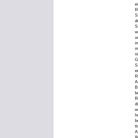
e
R
S
d
S
w
u
i
m
n
G
S
e
R
A
B
b
R
d
w
h
b
t
A
W