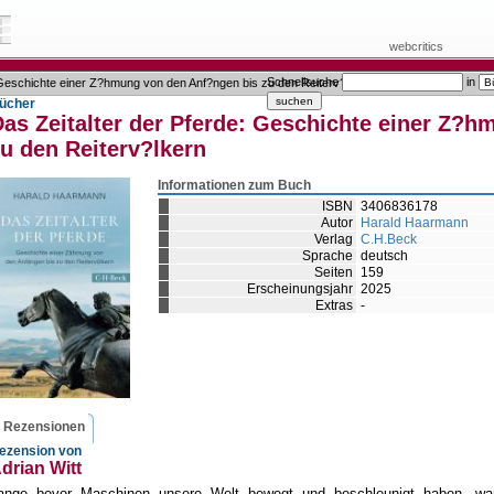
webcritics
Schnellsuche
in
 Geschichte einer Z?hmung von den Anf?ngen bis zu den Reiterv?lkern
ücher
Das Zeitalter der Pferde: Geschichte einer Z?
u den Reiterv?lkern
Informationen zum Buch
ISBN
3406836178
Autor
Harald Haarmann
Verlag
C.H.Beck
Sprache
deutsch
Seiten
159
Erscheinungsjahr
2025
Extras
-
Rezensionen
ezension von
drian Witt
ange bevor Maschinen unsere Welt bewegt und beschleunigt haben, wa