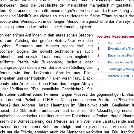
ebewesen, dass die Geschichte der Menschheit ma?geblich mitgestaltet 
ferd. Kein anderes Tier hatte einen so gro?en Einfluss auf die Entwicklung vo
acht und Mobilit?t wie dieses so stolze Herdentier. Seine Z?hmung stellt da
edeutenden Wendepunkt in der langen Menschheitsgeschichte dar ? ein symb
echnologischer und wirtschaftlicher Aufbruch zugleich.
on den fr?hen Anf?ngen in den eurasischen Steppen
weitere Rezensione
is zum Aufstieg der gro?en Reiterv?lker wie den
#
Buchtitel
kythen, Sarmaten und Hunnen spannt sich ein
1
Evolution of a Tr
pochaler Bogen, der sowohl technische als auch
2
Bayerisches Koc
olitische und soziale Transformationen begleitete.
er?hmte Pferde wie Bukephalos, Incitatus oder
3
Kochen lernen Schr
arengo zeugen ebenso von der sozialen Stellung des
4
Tradingpsychologi
ferdes wie ihre ber?hmten Abbilder aus Film,
5
Warren Buffett - D
ernsehen und der Popkultur ? allen voran Fury, Black
eauty oder Artax, das treue Pferd des Jungen Atreyu
n der Verfilmung ?Die unendliche Geschichte?. Sie
lle stehen stellvertretend f?r einen langen Prozess der gegenseitigen Einfl
er in der erst k?rzlich im C.H.Beck Verlag erschienenen Publikation ?Das Zeit
ferde? des Autoren Harald Haarmann im Mittelpunkt steht. Gegliedert i
apitel, die 159 Seiten umfassen, und unter der Ber?cksichtigung neuest
logischer, genetischer und linguistischer Forschung, offenbart Harald Haa
esern die Domestizierung des Pferdes als ein ?ber viele Jahrtausende and
rozess, der in mehreren Schritten erfolgte, und zeigt zudem auf, wie diese 
icht nur die Pferde, sondern auch die Menschen ver?ndert hat. Die Urspr?n