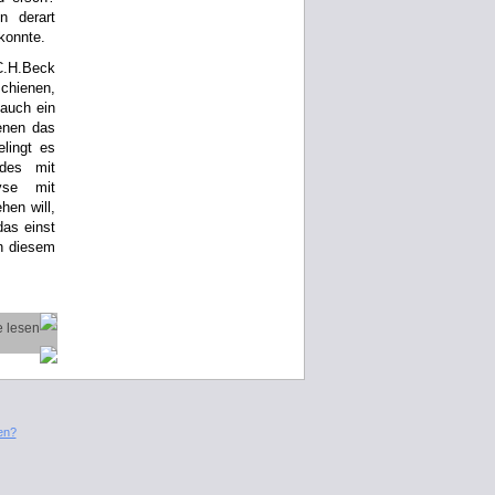
n derart
konnte.
 C.H.Beck
schienen,
 auch ein
denen das
lingt es
rdes mit
yse mit
hen will,
as einst
in diesem
en?