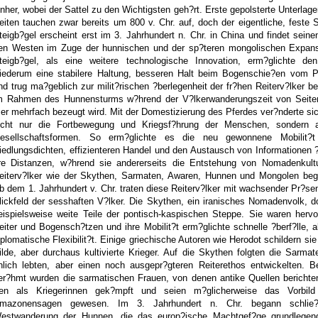
inher, wobei der Sattel zu den Wichtigsten geh?rt. Erste gepolsterte Unterlage
eiten tauchen zwar bereits um 800 v. Chr. auf, doch der eigentliche, feste S
teigb?gel erscheint erst im 3. Jahrhundert n. Chr. in China und findet sein
en Westen im Zuge der hunnischen und der sp?teren mongolischen Expans
teigb?gel, als eine weitere technologische Innovation, erm?glichte den
iederum eine stabilere Haltung, besseren Halt beim Bogenschie?en vom P
nd trug ma?geblich zur milit?rischen ?berlegenheit der fr?hen Reiterv?lker be
m Rahmen des Hunnensturms w?hrend der V?lkerwanderungszeit von Seite
er mehrfach bezeugt wird. Mit der Domestizierung des Pferdes ver?nderte si
icht nur die Fortbewegung und Kriegsf?hrung der Menschen, sondern 
esellschaftsformen. So erm?glichte es die neu gewonnene Mobilit?t
iedlungsdichten, effizienteren Handel und den Austausch von Informationen 
re Distanzen, w?hrend sie andererseits die Entstehung von Nomadenkult
eiterv?lker wie der Skythen, Sarmaten, Awaren, Hunnen und Mongolen beg?
b dem 1. Jahrhundert v. Chr. traten diese Reiterv?lker mit wachsender Pr?se
lickfeld der sesshaften V?lker. Die Skythen, ein iranisches Nomadenvolk, d
eispielsweise weite Teile der pontisch-kaspischen Steppe. Sie waren herv
eiter und Bogensch?tzen und ihre Mobilit?t erm?glichte schnelle ?berf?lle, 
iplomatische Flexibilit?t. Einige griechische Autoren wie Herodot schildern sie
ilde, aber durchaus kultivierte Krieger. Auf die Skythen folgten die Sarmat
nlich lebten, aber einen noch ausgepr?gteren Reiterethos entwickelten. B
er?hmt wurden die sarmatischen Frauen, von denen antike Quellen berichte
ten als Kriegerinnen gek?mpft und seien m?glicherweise das Vorbild
mazonensagen gewesen. Im 3. Jahrhundert n. Chr. begann schlie?l
estwanderung der Hunnen, die das europ?ische Machtgef?ge grundlegen