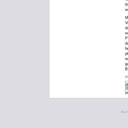
t
w
M
V
d
w
P
d
b
p
w
g
B
g
Büche