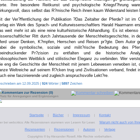
terte. Ihre besondere Reitkunst und psychologische Kriegsf?hrung ware
irkungsvoll, dass selbst das R?mische Reich ihnen kaum Widerstand leisten 
it der Ver?ffentlichung der Publikation ?Das Zeitalter der Pferde? ist im
erlag ein Werk des Sprach- und Kulturwissenschaftlers Harald Haarmann er
as weit mehr ist als eine reine kulturhistorische Abhandlung. Es ist ebenso
issenschaftlicher Ritt durch Jahrtausende der Menschheitsgeschichte, in 
ferd unser Denken, K?mpfen, Herrschen und Reisen pr?gte. Dem Autor ge
abei die symbolische, soziale und milit?rische Bedeutung des Pfe
eeindruckender Pr?zision zu entfalten und die historische Anal
hilosophischem Weitblick und stilistischer Eleganz zu verbinden. Wer verste
ie eng die Geschichte der Menschheit mit jenem Lebewesen verwoben ist, d
anze Weltreiche auf seinem R?cken trug und Zivilisationen verband, findet 
uch eine faszinierende und zugleich anspruchsvolle Lekt?re.
eschrieben am 12.09.2025 |
924
Wörter |
5897
Zeichen
Kommentare zur Rezension (0)
Platz für Anregungen und Ergänzungen
Startseite
Bücher
Impressum
Kontakt
|
|
|
Warum nicht auch von Ihn
r bei webcritics: Alle Rezensionen stammen von Lesern für Leser.
Rezensenten
Rezensionen
Autoren
Verlage
|
|
|
Copyrights © by Alexander Rosell. Alle Rechte vorbehalten.