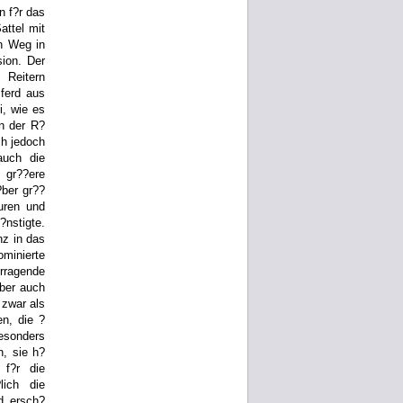
n f?r das
attel mit
en Weg in
ion. Der
 Reitern
ferd aus
i, wie es
n der R?
ch jedoch
auch die
 gr??ere
?ber gr??
uren und
nstigte.
nz in das
ominierte
orragende
aber auch
 zwar als
en, die ?
esonders
n, sie h?
 f?r die
ich die
d ersch?