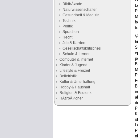
BildbÃ¤nde
L
Naturwissenschaften
P
Gesundheit & Medizin
M
Technik
b
Politik
t
Sprachen
V
Recht
b
Job & Karriere
S
Gesellschaftskritisches
e
Schule & Lernen
p
Computer & Internet
B
Kinder & Jugend
M
Lifestyle & Freizeit
P
Belletristik
F
Kultur & Unterhaltung
B
Hobby & Haushalt
i
Religion & Esoterik
a
HÃ¶rbÃ¼cher
d
P
K
Google Anzeigen
o
Anzeigen
L
P
n