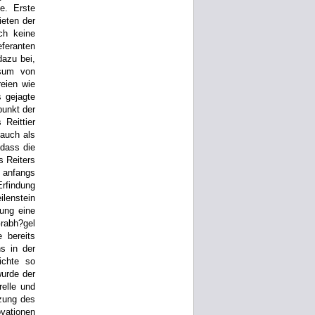
e. Erste
eten der
ch keine
feranten
dazu bei,
nsum von
eien wie
 gejagte
punkt der
Reittier
auch als
 dass die
s Reiters
b anfangs
rfindung
ilenstein
ung eine
Grabh?gel
 bereits
ns in der
ichte so
wurde der
relle und
zung des
vationen