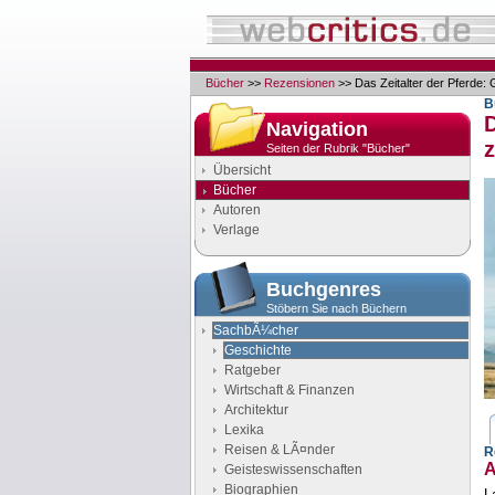
Bücher
>>
Rezensionen
>> Das Zeitalter der Pferde:
B
Navigation
z
Seiten der Rubrik "Bücher"
Übersicht
Bücher
Autoren
Verlage
Buchgenres
Stöbern Sie nach Büchern
SachbÃ¼cher
Geschichte
Ratgeber
Wirtschaft & Finanzen
Architektur
Lexika
Reisen & LÃ¤nder
R
A
Geisteswissenschaften
Biographien
L