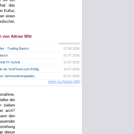
hat: das
n Kultur,
her einen
olischer,
n von Adrian Witt
rezensiert seit
ader - Trading Basics
07.08.2026
hbuch
31.07.2026
itt f?r Schritt
24.07.2026
e als Schl?ssel zum Erfolg
10.07.2026
er Jahrhundertkapitalist
03.07.2026
mehr zu Adrian Witt
ussnahme,
alter der
n sieben
er arch?
rmann den
auernder
Beziehung
ge dieser