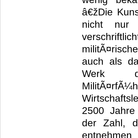
â€žDie Kuns
nicht nur
verschrift
militÃ¤risc
auch als das
Werk de
MilitÃ¤rfÃ
Wirtschafts
2500 Jahre
der Zahl, 
entnehmen l