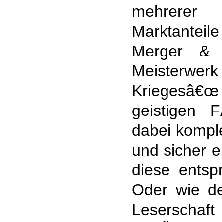
mehrerer
Marktante
Merger & A
Meisterwer
Kriegesâ€œ 
geistigen F
dabei komple
und sicher 
diese entsp
Oder wie de
Leserscha