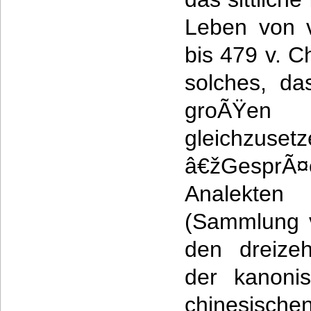
Leben von v
bis 479 v. C
solches, da
groÃŸen
gleichzu
â€žGesp
Analekte
(Sammlung v
den dreize
der kanonis
chinesischen