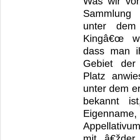
Was wir von
Sammlung 
unter de
Kingâ€œ wi
dass man i
Gebiet der
Platz anwi
unter dem er
bekannt ist
Eigenna
Appellativu
mit â€žder