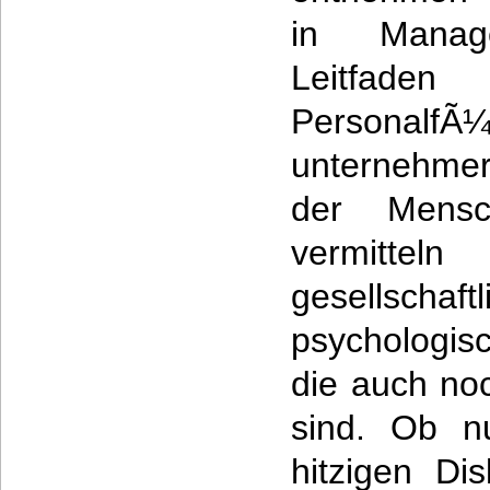
in Manag
Leitfa
PersonalfÃ¼
unternehme
der Mensc
vermitt
gesells
psychologis
die auch no
sind. Ob n
hitzigen Dis