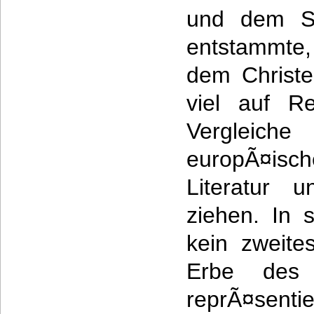
und dem Sa
entstammte,
dem Christ
viel auf R
Vergleic
europÃ¤is
Literatur 
ziehen. In 
kein zweites
Erbe des 
reprÃ¤sent