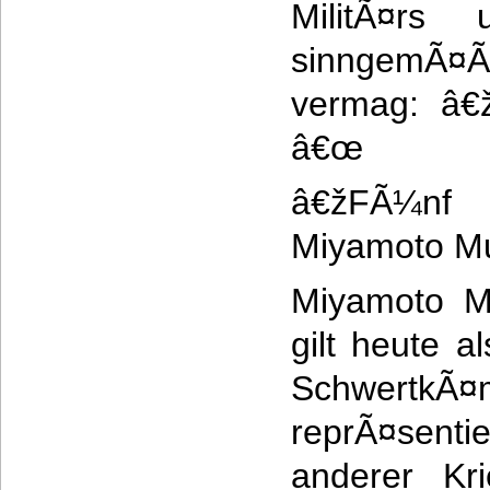
MilitÃ¤rs 
sinngemÃ¤Ã
vermag: â€
â€œ
â€žFÃ¼n
Miyamoto Mu
Miyamoto M
gilt heute a
SchwertkÃ¤m
reprÃ¤sent
anderer Kri