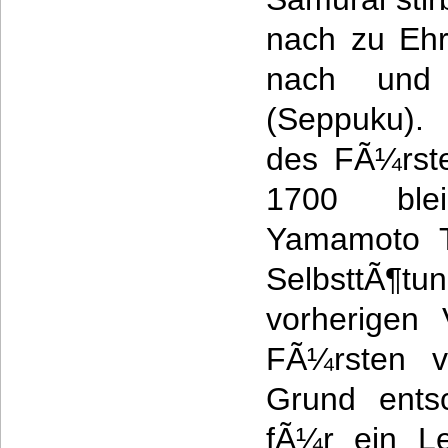
nach zu Ehr
nach und 
(Seppuku).
des FÃ¼rste
1700 ble
Yamamoto Ts
SelbsttÃ¶
vorherigen 
FÃ¼rsten v
Grund ents
fÃ¼r ein L