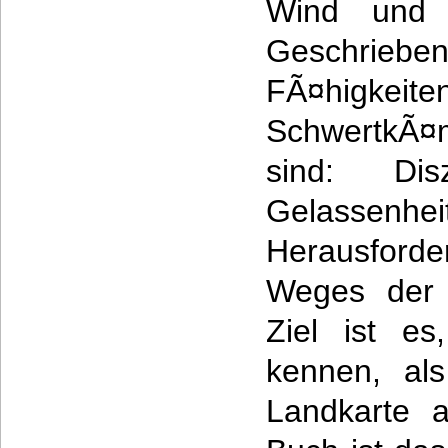
Wind und 
Geschriebe
FÃ¤higkeiten
SchwertkÃ¤
sind: Di
Gelassenhei
Herausforde
Weges der S
Ziel ist e
kennen, als
Landkarte a