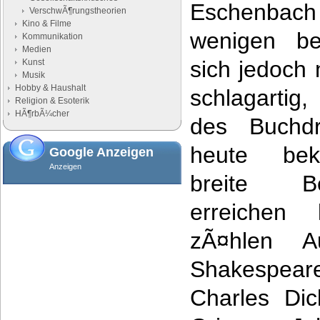
Eschenbac
VerschwÃ¶rungstheorien
Kino & Filme
wenigen be
Kommunikation
Medien
sich jedoch 
Kunst
Musik
Hobby & Haushalt
schlagartig,
Religion & Esoterik
HÃ¶rbÃ¼cher
des Buchdr
heute beka
Google Anzeigen
Anzeigen
breite Bev
erreichen
zÃ¤hlen A
Shakespear
Charles Di