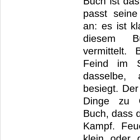
Buch ist da
passt sein
an: es ist k
diesem B
vermittelt.
Feind im S
dasselbe,
besiegt. Der
Dinge zu G
Buch, dass 
Kampf. Feue
klein oder 