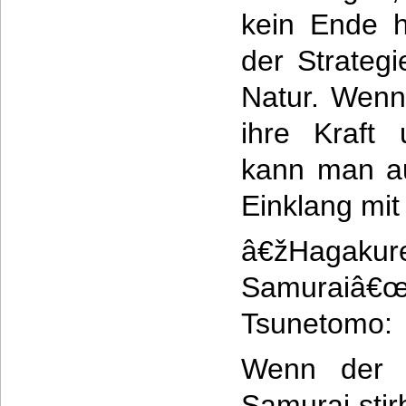
kein Ende 
der Strateg
Natur. Wenn
ihre Kraft
kann man a
Einklang mit
â€žHagakure
Samuraiâ
Tsunetomo:
Wenn der H
Samurai stirb