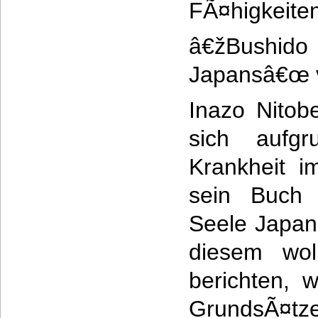
FÃ¤higkeiten
â€žBushi
Japansâ€œ v
Inazo Nitob
sich aufgr
Krankheit i
sein Buch 
Seele Japan
diesem wol
berichten, 
GrundsÃ¤tze