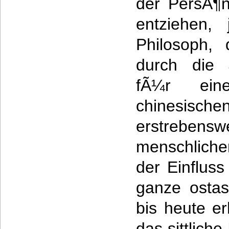
der PersÃ¶n
entziehen, 
Philosoph, 
durch die 
fÃ¼r ein
chinesisc
erstrebe
menschliche
der Einfluss
ganze ostas
bis heute er
das sittliche