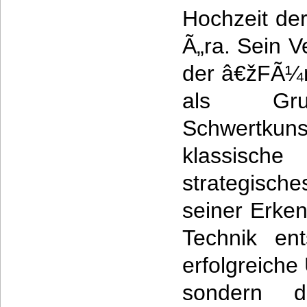
Hochzeit de
Ã„ra. Sein 
der â€žFÃ¼n
als Gru
Schwertkunst
klassisc
strategis
seiner Erken
Technik en
erfolgreiche
sondern d