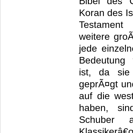
Bibel des 
Koran des Is
Testament 
weitere gro
jede einzel
Bedeutung 
ist, da si
geprÃ¤gt un
auf die wes
haben, sin
Schuber al
Klassikerâ