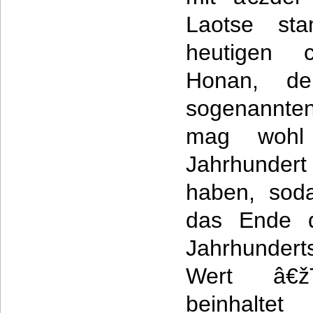
Laotse st
heutigen c
Honan, de
sogenannte
mag wohl
Jahrhundert
haben, sod
das Ende de
Jahrhundert
Wert â€
beinhaltet