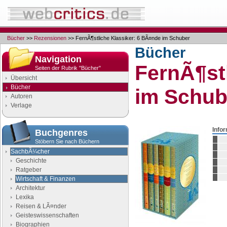
Bücher
>>
Rezensionen
>> FernÃ¶stliche Klassiker: 6 BÃ¤nde im Schuber
Bücher
Navigation
FernÃ¶st
Seiten der Rubrik "Bücher"
Übersicht
Bücher
im Schub
Autoren
Verlage
Info
Buchgenres
Stöbern Sie nach Büchern
SachbÃ¼cher
Geschichte
Ratgeber
Wirtschaft & Finanzen
Architektur
Lexika
Reisen & LÃ¤nder
Geisteswissenschaften
Biographien