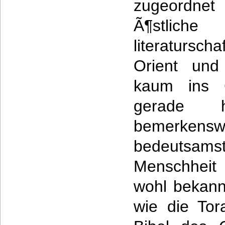
zugeordnet
Ã¶stli
literaturs
Orient und
kaum ins G
gerade 
bemerke
bedeutsam
Menschheit
wohl bekann
wie die Tor