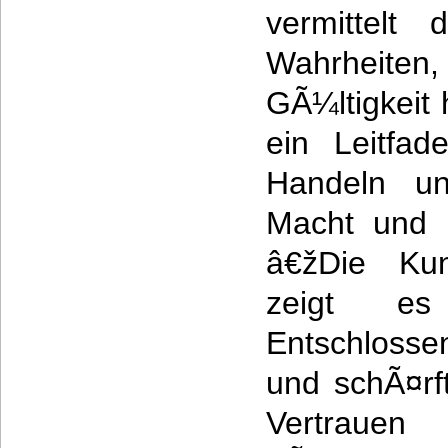
vermittelt
Wahrheite
GÃ¼ltigkeit 
ein Leitfad
Handeln u
Macht und K
â€žDie Ku
zeigt 
Entschlosse
und schÃ¤rf
Vertraue