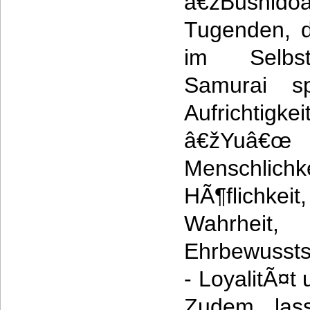
â€žBushid
Tugenden, d
im Selbstv
Samurai sp
Aufrichtigk
â€žYuâ€œ 
Menschlic
HÃ¶flichke
Wahrheit
Ehrbewusst
- LoyalitÃ¤t
Zudem las