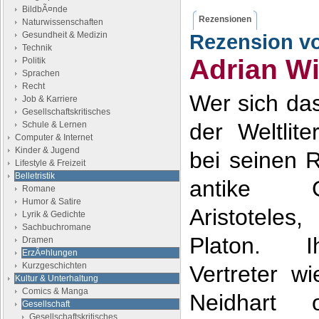
BildbÃ¤nde
Rezensionen
Naturwissenschaften
Gesundheit & Medizin
Rezension v
Technik
Adrian Wi
Politik
Sprachen
Recht
Wer sich das
Job & Karriere
Gesellschaftskritisches
der Weltlite
Schule & Lernen
Computer & Internet
Kinder & Jugend
bei seinen 
Lifestyle & Freizeit
Belletristik
antike G
Romane
Humor & Satire
Aristotele
Lyrik & Gedichte
Sachbuchromane
Platon. Ih
Dramen
ErzÃ¤hlungen
Kurzgeschichten
Vertreter w
Kultur & Unterhaltung
Comics & Manga
Neidhart
Gesellschaft
Gesellschaftskritisches