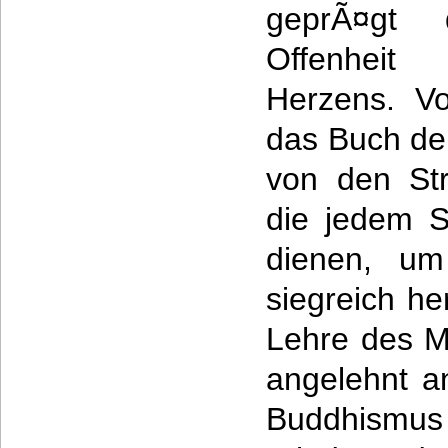
geprÃ¤gt 
Offenheit
Herzens. Vo
das Buch d
von den Str
die jedem S
dienen, um
siegreich h
Lehre des M
angelehnt a
Buddhismus 