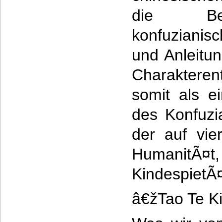
die Bes
konfuziani
und Anleitu
Charakterent
somit als 
des Konfuzi
der auf vie
HumanitÃ¤t
KindespietÃ¤
â€žTao Te K