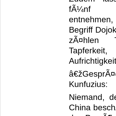
fÃ¼nf H
entnehmen,
Begriff Dojo
zÃ¤hlen Tr
Tapferke
Aufrichtigkei
â€žGesp
Kunfuzius:
Niemand, de
China beschÃ