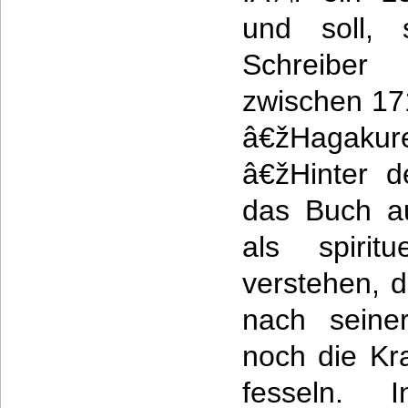
und soll,
Schreiber
zwischen 17
â€žHagakur
â€žHinter d
das Buch au
als spirit
verstehen, 
nach seiner
noch die Kra
fesseln. 