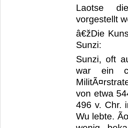
Laotse di
vorgestellt w
â€žDie Kuns
Sunzi:
Sunzi, oft 
war ein ch
MilitÃ¤rstra
von etwa 544
496 v. Chr. 
Wu lebte. Ãœ
wenig beka