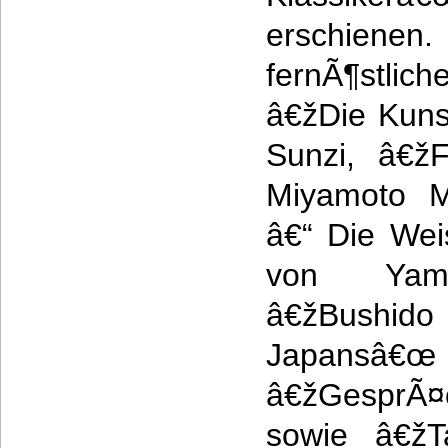
erschien
fernÃ¶stli
â€žDie Kuns
Sunzi, â€ž
Miyamoto M
â€“ Die Wei
von Yama
â€žBushi
Japansâ€œ
â€žGesprÃ¤
sowie â€ž